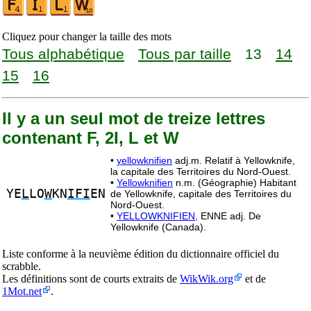
Cliquez pour changer la taille des mots
Tous alphabétique
Tous par taille
13
14
15
16
Il y a un seul mot de treize lettres
contenant F, 2I, L et W
•
yellowknifien
adj.m. Relatif à Yellowknife,
la capitale des Territoires du Nord-Ouest.
•
Yellowknifien
n.m. (Géographie) Habitant
YE
L
LO
W
KN
IFI
EN
de Yellowknife, capitale des Territoires du
Nord-Ouest.
•
YELLOWKNIFIEN,
ENNE adj. De
Yellowknife (Canada).
Liste conforme à la neuvième édition du dictionnaire officiel du
scrabble.
Les définitions sont de courts extraits de
WikWik.org
et de
1Mot.net
.