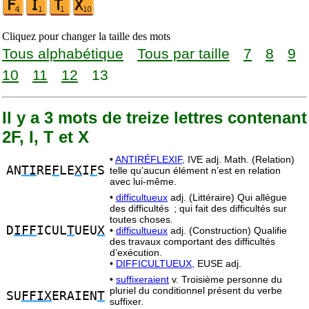
Cliquez pour changer la taille des mots
Tous alphabétique
Tous par taille
7
8
9
10
11
12
13
Il y a 3 mots de treize lettres contenant
2F, I, T et X
•
ANTIRÉFLEXIF,
IVE adj. Math. (Relation)
AN
TI
RE
F
LE
X
I
F
S
telle qu’aucun élément n’est en relation
avec lui-même.
•
difficultueux
adj. (Littéraire) Qui allègue
des difficultés ; qui fait des difficultés sur
toutes choses.
D
IFF
ICUL
T
UEU
X
•
difficultueux
adj. (Construction) Qualifie
des travaux comportant des difficultés
d’exécution.
•
DIFFICULTUEUX,
EUSE adj.
•
suffixeraient
v. Troisième personne du
pluriel du conditionnel présent du verbe
SU
FFIX
ERAIEN
T
suffixer.