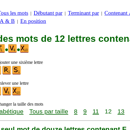
Tous les mots
Débutant par
Terminant par
Contenant
|
|
|
 A & B
En position
|
des mots de 12 lettres conte
•
•
outer une sixième lettre
lever une lettre
anger la taille des mots
abétique
Tous par taille
8
9
11
12
13
n seul mot de douze lettres contenant F, I