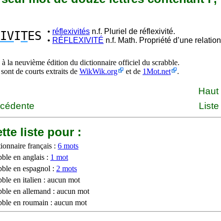
•
réflexivités
n.f. Pluriel de réflexivité.
IV
I
T
ES
•
RÉFLEXIVITÉ
n.f. Math. Propriété d’une relation
à la neuvième édition du dictionnaire officiel du scrabble.
 sont de courts extraits de
WikWik.org
et de
1Mot.net
.
Haut
écédente
Liste
tte liste pour :
ionnaire français :
6 mots
bble en anglais :
1 mot
bble en espagnol :
2 mots
ble en italien : aucun mot
bble en allemand : aucun mot
bble en roumain : aucun mot