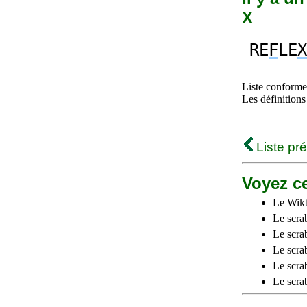
X
RE
F
LE
X
Liste conforme 
Les définitions
Liste pr
Voyez ce
Le Wikt
Le scra
Le scra
Le scrab
Le scra
Le scra