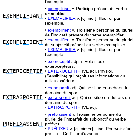
l’exemple.
•
exemplifiant
v. Participe présent du verbe
exemplifier.
E
X
EM
P
L
IF
IAN
T
•
EXEMPLIFIER
v. [cj. nier]. Illustrer par
l’exemple.
•
exemplifient
v. Troisième personne du pluriel
de l’indicatif présent du verbe exemplifier.
•
exemplifient
v. Troisième personne du pluriel
E
X
EM
P
L
IF
IEN
T
du subjonctif présent du verbe exemplifier.
•
EXEMPLIFIER
v. [cj. nier]. Illustrer par
l’exemple.
•
extéroceptif
adj.m. Relatif aux
extérocepteurs.
E
XT
EROCE
P
T
IF
•
EXTÉROCEPTIF,
IVE adj. Physiol.
(Sensibilité) qui reçoit ses informations du
milieu extérieur.
•
extrasportif
adj. Qui se situe en-dehors du
domaine du sport.
E
XT
RAS
P
ORT
IF
•
extra-sportif
adj. Qui se situe en-dehors du
domaine du sport.
•
EXTRASPORTIF,
IVE adj.
•
préfixassent
v. Troisième personne du
pluriel de l’imparfait du subjonctif du verbe
P
RE
FIX
ASSEN
T
préfixer.
•
PRÉFIXER
v. [cj. aimer]. Ling. Pourvoir d’un
préfixe. - Dr. Fixer d’avance.