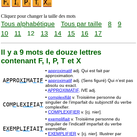
Cliquez pour changer la taille des mots
Tous alphabétique
Tous par taille
8
9
10
11
12
13
14
15
16
17
Il y a 9 mots de douze lettres
contenant F, I, P, T et X
•
approximatif
adj. Qui est fait par
approximation.
A
P
PRO
XI
MA
T
I
F
•
approximatif
adj. (Sens figuré) Qui n’est pas
absolu ou exact.
•
APPROXIMATIF,
IVE adj.
•
complexifiât
v. Troisième personne du
singulier de l’imparfait du subjonctif du verbe
COM
P
LE
XIF
IA
T
complexifier.
•
COMPLEXIFIER
v. [cj. nier].
•
exemplifiait
v. Troisième personne du
singulier de l’indicatif imparfait du verbe
E
X
EM
P
L
IF
IAI
T
exemplifier.
•
EXEMPLIFIER
v. [cj. nier]. Illustrer par