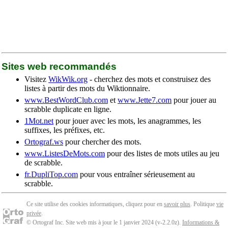
Sites web recommandés
Visitez
WikWik.org
- cherchez des mots et construisez des
listes à partir des mots du Wiktionnaire.
www.BestWordClub.com
et
www.Jette7.com
pour jouer au
scrabble duplicate en ligne.
1Mot.net
pour jouer avec les mots, les anagrammes, les
suffixes, les préfixes, etc.
Ortograf.ws
pour chercher des mots.
www.ListesDeMots.com
pour des listes de mots utiles au jeu
de scrabble.
fr.DupliTop.com
pour vous entraîner sérieusement au
scrabble.
Ce site utilise des cookies informatiques, cliquez pour en
savoir plus
. Politique
vie
privée
.
© Ortograf Inc. Site web mis à jour le 1 janvier 2024 (v-2.2.0
z
).
Informations &