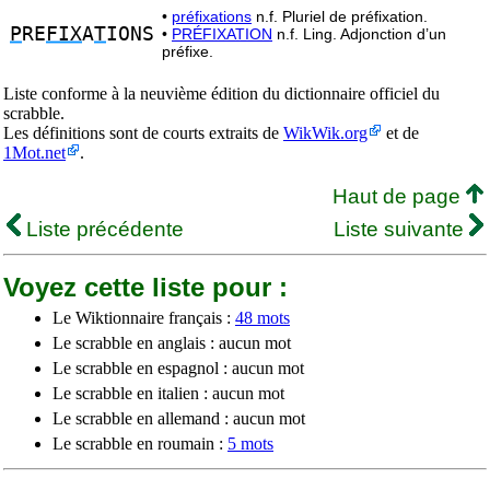
•
préfixations
n.f. Pluriel de préfixation.
P
RE
FIX
A
T
IONS
•
PRÉFIXATION
n.f. Ling. Adjonction d’un
préfixe.
Liste conforme à la neuvième édition du dictionnaire officiel du
scrabble.
Les définitions sont de courts extraits de
WikWik.org
et de
1Mot.net
.
Haut de page
Liste précédente
Liste suivante
Voyez cette liste pour :
Le Wiktionnaire français :
48 mots
Le scrabble en anglais : aucun mot
Le scrabble en espagnol : aucun mot
Le scrabble en italien : aucun mot
Le scrabble en allemand : aucun mot
Le scrabble en roumain :
5 mots