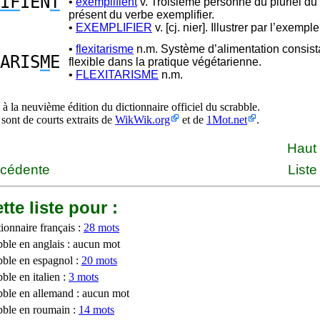
IF
IEN
T
•
exemplifient
v. Troisième personne du pluriel du 
présent du verbe exemplifier.
•
EXEMPLIFIER
v. [cj. nier]. Illustrer par l’exemple
•
flexitarisme
n.m. Système d’alimentation consista
ARIS
M
E
flexible dans la pratique végétarienne.
•
FLEXITARISME
n.m.
à la neuvième édition du dictionnaire officiel du scrabble.
 sont de courts extraits de
WikWik.org
et de
1Mot.net
.
Haut
écédente
Liste
tte liste pour :
ionnaire français :
28 mots
bble en anglais : aucun mot
bble en espagnol :
20 mots
ble en italien :
3 mots
bble en allemand : aucun mot
bble en roumain :
14 mots