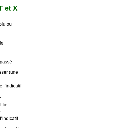
T et X
olu ou
de
 passé
asser (une
l’indicatif
.
fier.
.
’indicatif