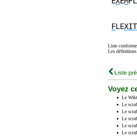
E
X
E
M
PL
F
LE
XIT
Liste conforme 
Les définitions
Liste pr
Voyez ce
Le Wikt
Le scra
Le scra
Le scrab
Le scra
Le scra