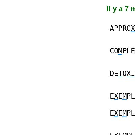
Il y a 7
APPRO
X
CO
M
PLE
DE
T
O
XI
E
X
E
M
PL
E
X
E
M
PL