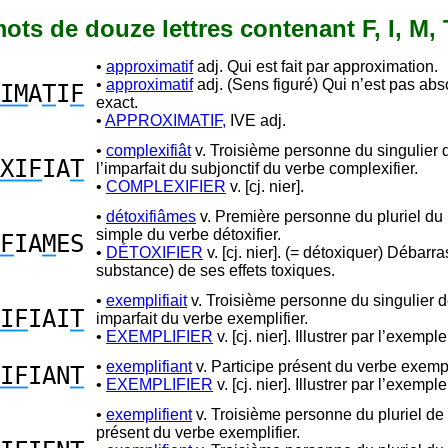
 mots de douze lettres contenant F, I, M, 
•
approximatif
adj. Qui est fait par approximation.
•
approximatif
adj. (Sens figuré) Qui n’est pas abs
IM
A
T
I
F
exact.
•
APPROXIMATIF,
IVE adj.
•
complexifiât
v. Troisième personne du singulier 
XIF
IA
T
l’imparfait du subjonctif du verbe complexifier.
•
COMPLEXIFIER
v. [cj. nier].
•
détoxifiâmes
v. Première personne du pluriel du
simple du verbe détoxifier.
F
IA
M
ES
•
DÉTOXIFIER
v. [cj. nier]. (= détoxiquer) Débarr
substance) de ses effets toxiques.
•
exemplifiait
v. Troisième personne du singulier de 
IF
IAI
T
imparfait du verbe exemplifier.
•
EXEMPLIFIER
v. [cj. nier]. Illustrer par l’exemple
•
exemplifiant
v. Participe présent du verbe exempli
IF
IAN
T
•
EXEMPLIFIER
v. [cj. nier]. Illustrer par l’exemple
•
exemplifient
v. Troisième personne du pluriel de l
présent du verbe exemplifier.