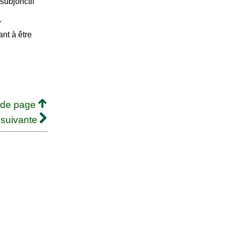
subjonctif
.
nt à être
 de page
 suivante