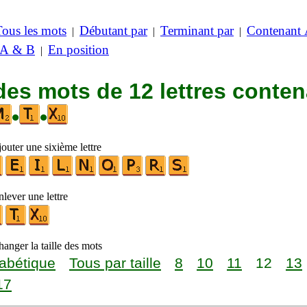
Tous les mots
Débutant par
Terminant par
Contenant
|
|
|
 A & B
En position
|
des mots de 12 lettres conte
•
•
outer une sixième lettre
lever une lettre
anger la taille des mots
abétique
Tous par taille
8
10
11
12
13
17