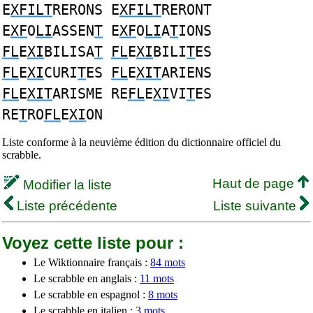
E
XFILT
RERONS E
XFILT
RERONT
E
XF
O
LI
ASSEN
T
E
XF
O
LI
A
T
IONS
FL
E
XI
BILISA
T
FL
E
XI
BILI
T
ES
FL
E
XI
CURI
T
ES
FL
E
XIT
ARIENS
FL
E
XIT
ARISME RE
FL
E
XI
VI
T
ES
RE
T
RO
FL
E
XI
ON
Liste conforme à la neuvième édition du dictionnaire officiel du
scrabble.
Haut de page
Modifier la liste
Liste précédente
Liste suivante
Voyez cette liste pour :
Le Wiktionnaire français :
84 mots
Le scrabble en anglais :
11 mots
Le scrabble en espagnol :
8 mots
Le scrabble en italien :
3 mots