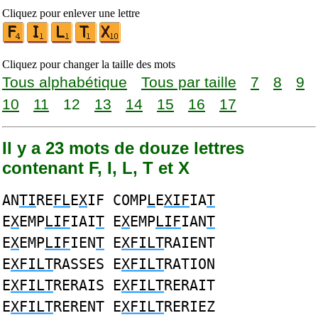
Cliquez pour enlever une lettre
Cliquez pour changer la taille des mots
Tous alphabétique
Tous par taille
7
8
9
10
11
12
13
14
15
16
17
Il y a 23 mots de douze lettres
contenant F, I, L, T et X
AN
TI
RE
FL
E
X
IF COMP
L
E
XIF
IA
T
E
X
EMP
LIF
IAI
T
E
X
EMP
LIF
IAN
T
E
X
EMP
LIF
IEN
T
E
XFILT
RAIENT
E
XFILT
RASSES E
XFILT
RATION
E
XFILT
RERAIS E
XFILT
RERAIT
E
XFILT
RERENT E
XFILT
RERIEZ