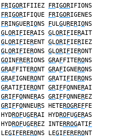
FR
I
GOR
IFIIEZ
FR
I
GOR
IFIONS
FR
I
GOR
IFIQUE
FR
I
GOR
IGENES
FR
IN
G
UE
R
I
O
NS
F
UL
G
U
R
E
R
I
O
NS
G
L
OR
I
F
IE
R
AIS
G
L
OR
I
F
IE
R
AIT
G
L
OR
I
F
IE
R
ENT
G
L
OR
I
F
IE
R
IEZ
G
L
OR
I
F
IE
R
ONS
G
L
OR
I
F
IE
R
ONT
GO
IN
FR
E
R
IONS
GR
A
F
FITE
RO
NS
GR
A
F
FITE
RO
NT
GR
A
F
IGNE
RO
NS
GR
A
F
IGNE
RO
NT
GR
ATI
F
IE
RO
NS
GR
ATI
F
IE
RO
NT
GR
I
F
F
O
NNE
R
AI
GR
I
F
F
O
NNE
R
AS
GR
I
F
F
O
NNE
R
EZ
GR
I
F
F
O
NNEU
R
S HETE
ROGR
E
F
FE
HYD
ROF
U
G
E
R
AI HYD
ROF
U
G
E
R
AS
HYD
ROF
U
G
E
R
EZ INTE
RROG
ATI
F
LE
G
I
F
E
R
E
RO
NS LE
G
I
F
E
R
E
RO
NT