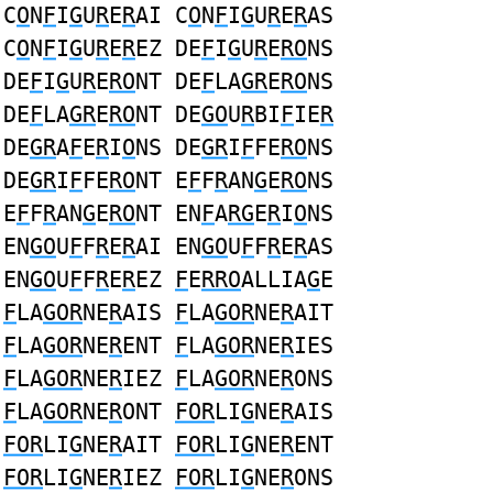
C
O
N
F
I
G
U
R
E
R
AI C
O
N
F
I
G
U
R
E
R
AS
C
O
N
F
I
G
U
R
E
R
EZ DE
F
I
G
U
R
E
RO
NS
DE
F
I
G
U
R
E
RO
NT DE
F
LA
GR
E
RO
NS
DE
F
LA
GR
E
RO
NT DE
GO
U
R
BI
F
IE
R
DE
GR
A
F
E
R
I
O
NS DE
GR
I
F
FE
RO
NS
DE
GR
I
F
FE
RO
NT E
F
F
R
AN
G
E
RO
NS
E
F
F
R
AN
G
E
RO
NT EN
F
A
RG
E
R
I
O
NS
EN
GO
U
F
F
R
E
R
AI EN
GO
U
F
F
R
E
R
AS
EN
GO
U
F
F
R
E
R
EZ
F
E
RRO
ALLIA
G
E
F
LA
GOR
NE
R
AIS
F
LA
GOR
NE
R
AIT
F
LA
GOR
NE
R
ENT
F
LA
GOR
NE
R
IES
F
LA
GOR
NE
R
IEZ
F
LA
GOR
NE
R
ONS
F
LA
GOR
NE
R
ONT
FOR
LI
G
NE
R
AIS
FOR
LI
G
NE
R
AIT
FOR
LI
G
NE
R
ENT
FOR
LI
G
NE
R
IEZ
FOR
LI
G
NE
R
ONS