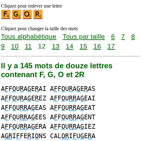
Cliquez pour enlever une lettre
Cliquez pour changer la taille des mots
Tous alphabétique
Tous par taille
6
7
8
9
10
11
12
13
14
15
16
17
Il y a 145 mots de douze lettres
contenant F, G, O et 2R
A
F
F
O
U
R
A
G
E
R
AI A
F
F
O
U
R
A
G
E
R
AS
A
F
F
O
U
R
A
G
E
R
EZ A
F
F
O
U
RR
A
G
EAI
A
F
F
O
U
RR
A
G
EAS A
F
F
O
U
RR
A
G
EAT
A
F
F
O
U
RR
A
G
EES A
F
F
O
U
RR
A
G
ENT
A
F
F
O
U
RR
A
G
ERA A
F
F
O
U
RR
A
G
IEZ
A
GR
I
F
FE
R
I
O
NS CAL
OR
I
F
U
G
E
R
A