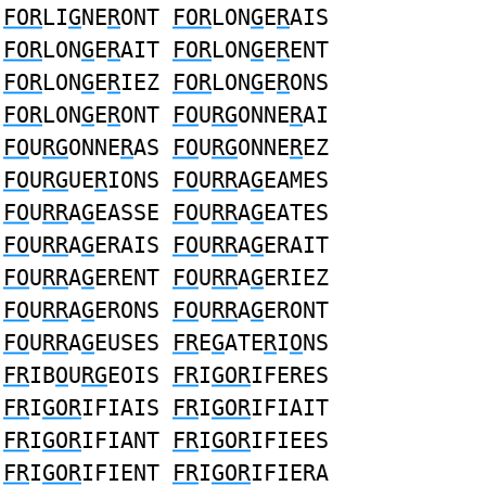
FOR
LI
G
NE
R
ONT
FOR
LON
G
E
R
AIS
FOR
LON
G
E
R
AIT
FOR
LON
G
E
R
ENT
FOR
LON
G
E
R
IEZ
FOR
LON
G
E
R
ONS
FOR
LON
G
E
R
ONT
FO
U
RG
ONNE
R
AI
FO
U
RG
ONNE
R
AS
FO
U
RG
ONNE
R
EZ
FO
U
RG
UE
R
IONS
FO
U
RR
A
G
EAMES
FO
U
RR
A
G
EASSE
FO
U
RR
A
G
EATES
FO
U
RR
A
G
ERAIS
FO
U
RR
A
G
ERAIT
FO
U
RR
A
G
ERENT
FO
U
RR
A
G
ERIEZ
FO
U
RR
A
G
ERONS
FO
U
RR
A
G
ERONT
FO
U
RR
A
G
EUSES
FR
E
G
ATE
R
I
O
NS
FR
IB
O
U
RG
EOIS
FR
I
GOR
IFERES
FR
I
GOR
IFIAIS
FR
I
GOR
IFIAIT
FR
I
GOR
IFIANT
FR
I
GOR
IFIEES
FR
I
GOR
IFIENT
FR
I
GOR
IFIERA