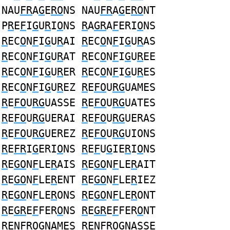
NAU
FR
A
G
E
RO
NS NAU
FR
A
G
E
RO
NT
P
R
E
F
I
G
U
R
I
O
NS
R
A
GR
A
F
ERI
O
NS
R
EC
O
N
F
I
G
U
R
AI
R
EC
O
N
F
I
G
U
R
AS
R
EC
O
N
F
I
G
U
R
AT
R
EC
O
N
F
I
G
U
R
EE
R
EC
O
N
F
I
G
U
R
ER
R
EC
O
N
F
I
G
U
R
ES
R
EC
O
N
F
I
G
U
R
EZ
R
E
FO
U
RG
UAMES
R
E
FO
U
RG
UASSE
R
E
FO
U
RG
UATES
R
E
FO
U
RG
UERAI
R
E
FO
U
RG
UERAS
R
E
FO
U
RG
UEREZ
R
E
FO
U
RG
UIONS
R
E
FR
I
G
ERI
O
NS
R
E
F
U
G
IE
R
I
O
NS
R
E
GO
N
F
LE
R
AIS
R
E
GO
N
F
LE
R
AIT
R
E
GO
N
F
LE
R
ENT
R
E
GO
N
F
LE
R
IEZ
R
E
GO
N
F
LE
R
ONS
R
E
GO
N
F
LE
R
ONT
R
E
GR
E
F
FER
O
NS
R
E
GR
E
F
FER
O
NT
R
EN
FROG
NAMES
R
EN
FROG
NASSE