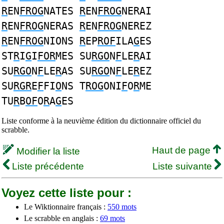
R
EN
FROG
NATES
R
EN
FROG
NERAI
R
EN
FROG
NERAS
R
EN
FROG
NEREZ
R
EN
FROG
NIONS
R
EP
ROF
ILA
G
ES
ST
R
I
G
I
FOR
MES SU
RGO
N
F
LE
R
AI
SU
RGO
N
F
LE
R
AS SU
RGO
N
F
LE
R
EZ
SU
RGR
E
F
FI
O
NS T
ROG
ONI
F
O
R
ME
TU
R
B
OF
O
R
A
G
ES
Liste conforme à la neuvième édition du dictionnaire officiel du
scrabble.
Haut de page
Modifier la liste
Liste précédente
Liste suivante
Voyez cette liste pour :
Le Wiktionnaire français :
550 mots
Le scrabble en anglais :
69 mots