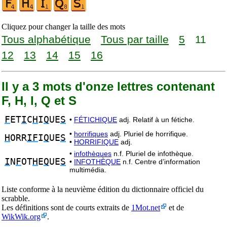
Cliquez pour changer la taille des mots
Tous alphabétique
Tous par taille
5
11
12
13
14
15
16
Il y a 3 mots d'onze lettres contenant
F, H, I, Q et S
F
ET
I
C
H
I
Q
UE
S
•
FÉTICHIQUE
adj. Relatif à un fétiche.
•
horrifiques
adj. Pluriel de horrifique.
H
ORR
IF
I
Q
UE
S
•
HORRIFIQUE
adj.
•
infothèques
n.f. Pluriel de infothèque.
I
N
F
OT
H
E
Q
UE
S
•
INFOTHÈQUE
n.f. Centre d’information
multimédia.
Liste conforme à la neuvième édition du dictionnaire officiel du
scrabble.
Les définitions sont de courts extraits de
1Mot.net
et de
WikWik.org
.