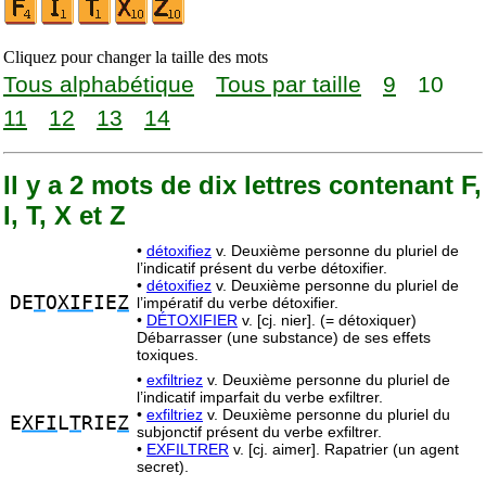
Cliquez pour changer la taille des mots
Tous alphabétique
Tous par taille
9
10
11
12
13
14
Il y a 2 mots de dix lettres contenant F,
I, T, X et Z
•
détoxifiez
v. Deuxième personne du pluriel de
l’indicatif présent du verbe détoxifier.
•
détoxifiez
v. Deuxième personne du pluriel de
DE
T
O
XIF
IE
Z
l’impératif du verbe détoxifier.
•
DÉTOXIFIER
v. [cj. nier]. (= détoxiquer)
Débarrasser (une substance) de ses effets
toxiques.
•
exfiltriez
v. Deuxième personne du pluriel de
l’indicatif imparfait du verbe exfiltrer.
•
exfiltriez
v. Deuxième personne du pluriel du
E
XFI
L
T
RIE
Z
subjonctif présent du verbe exfiltrer.
•
EXFILTRER
v. [cj. aimer]. Rapatrier (un agent
secret).