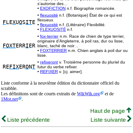
s’autorise des…
•
EXOFICTION
n.f. Biographie romancée.
•
flexuosité
n.f. (Botanique) État de ce qui est
flexueux.
F
LE
X
U
O
S
IT
E
•
flexuosité
n.f. (Littéraire) Flexibilité.
•
FLEXUOSITÉ
n.f.
•
fox-terrier
n.m. Race de chien de type terrier,
originaire d’Angleterre, à poil ras, dur ou lisse,
FOXT
ERR
I
ER
blanc, taché de noir…
•
FOXTERRIER
n.m. Chien anglais à poil dur ou
lisse.
•
refixeront
v. Troisième personne du pluriel du
RE
FIX
ER
O
N
T
futur du verbe refixer.
•
REFIXER
v. [cj. aimer].
Liste conforme à la neuvième édition du dictionnaire officiel du
scrabble.
Les définitions sont de courts extraits de
WikWik.org
et de
1Mot.net
.
Haut de page
Liste précédente
Liste suivante