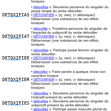
toxiques.
•
détoxifias
v. Deuxième personne du singulier du
passé simple du verbe détoxifier.
DE
TOXIF
IAS
•
DÉTOXIFIER
v. [cj. nier]. (= détoxiquer)
Débarrasser (une substance) de ses effets
toxiques.
•
détoxifiât
v. Troisième personne du singulier de
l’imparfait du subjonctif du verbe détoxifier.
DE
TOXIF
IAT
•
DÉTOXIFIER
v. [cj. nier]. (= détoxiquer)
Débarrasser (une substance) de ses effets
toxiques.
•
détoxifiée
v. Participe passé féminin singulier du
verbe détoxifier.
DE
TOXIF
IEE
•
DÉTOXIFIER
v. [cj. nier]. (= détoxiquer)
Débarrasser (une substance) de ses effets
toxiques.
•
détoxifier
v. Faire perdre à quelque chose son
caractère toxique.
DE
TOXIF
IER
•
DÉTOXIFIER
v. [cj. nier]. (= détoxiquer)
Débarrasser (une substance) de ses effets
toxiques.
•
détoxifies
v. Deuxième personne du singulier de
l’indicatif présent du verbe détoxifier.
•
détoxifies
v. Deuxième personne du singulier du
DE
TOXIF
IES
subjonctif présent du verbe détoxifier.
•
détoxifiés
v. Participe passé masculin pluriel du