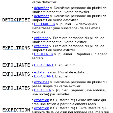
verbe détoxifier.
•
détoxifiez
v. Deuxième personne du pluriel de
l’indicatif présent du verbe détoxifier.
•
détoxifiez
v. Deuxième personne du pluriel de
DE
TOXIF
IEZ
l’impératif du verbe détoxifier.
•
DÉTOXIFIER
v. [cj. nier]. (= détoxiquer)
Débarrasser (une substance) de ses effets
toxiques.
•
exfiltrons
v. Première personne du pluriel de
l’indicatif présent du verbe exfiltrer.
•
exfiltrons
v. Première personne du pluriel de
E
XFI
L
T
R
O
NS
l’impératif du verbe exfiltrer.
•
EXFILTRER
v. [cj. aimer]. Rapatrier (un agent
secret).
E
XFO
L
I
AN
T
E
•
EXFOLIANT,
E adj. et n.m.
•
exfoliants
n.m. Pluriel de exfoliant.
E
XFO
L
I
AN
T
S
•
EXFOLIANT,
E adj. et n.m.
•
exfoliâtes
v. Deuxième personne du pluriel du
passé simple du verbe exfolier.
E
XFO
L
I
A
T
ES
•
EXFOLIER
v. [cj. nier]. Séparer (une ardoise,
une roche) par lamelles.
•
exofiction
n.f. (Littérature) Genre littéraire qui
crée une fiction à partir d’éléments réels.
•
exofiction
n.f. (Littérature) Œuvre littéraire qui
E
XOFI
C
T
ION
s’inspire de la vie d’un personnage réel mais qui