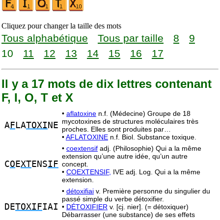
Cliquez pour changer la taille des mots
Tous alphabétique
Tous par taille
8
9
10
11
12
13
14
15
16
17
Il y a 17 mots de dix lettres contenant
F, I, O, T et X
•
aflatoxine
n.f. (Médecine) Groupe de 18
mycotoxines de structures moléculaires très
A
F
LA
TOXI
NE
proches. Elles sont produites par…
•
AFLATOXINE
n.f. Biol. Substance toxique.
•
coextensif
adj. (Philosophie) Qui a la même
extension qu’une autre idée, qu’un autre
C
O
E
XT
ENS
IF
concept.
•
COEXTENSIF,
IVE adj. Log. Qui a la même
extension.
•
détoxifiai
v. Première personne du singulier du
passé simple du verbe détoxifier.
DE
TOXIF
IAI
•
DÉTOXIFIER
v. [cj. nier]. (= détoxiquer)
Débarrasser (une substance) de ses effets