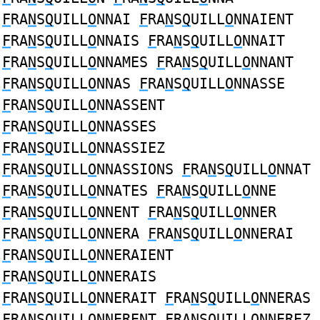
F
RA
N
S
Q
UILL
O
NNAI
F
RA
N
S
Q
UILL
O
NNAIENT
F
RA
N
S
Q
UILL
O
NNAIS
F
RA
N
S
Q
UILL
O
NNAIT
F
RA
N
S
Q
UILL
O
NNAMES
F
RA
N
S
Q
UILL
O
NNANT
F
RA
N
S
Q
UILL
O
NNAS
F
RA
N
S
Q
UILL
O
NNASSE
F
RA
N
S
Q
UILL
O
NNASSENT
F
RA
N
S
Q
UILL
O
NNASSES
F
RA
N
S
Q
UILL
O
NNASSIEZ
F
RA
N
S
Q
UILL
O
NNASSIONS
F
RA
N
S
Q
UILL
O
NNAT
F
RA
N
S
Q
UILL
O
NNATES
F
RA
N
S
Q
UILL
O
NNE
F
RA
N
S
Q
UILL
O
NNENT
F
RA
N
S
Q
UILL
O
NNER
F
RA
N
S
Q
UILL
O
NNERA
F
RA
N
S
Q
UILL
O
NNERAI
F
RA
N
S
Q
UILL
O
NNERAIENT
F
RA
N
S
Q
UILL
O
NNERAIS
F
RA
N
S
Q
UILL
O
NNERAIT
F
RA
N
S
Q
UILL
O
NNERAS
F
RA
N
S
Q
UILL
O
NNERENT
F
RA
N
S
Q
UILL
O
NNEREZ