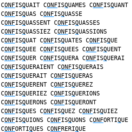
C
ONF
IS
Q
UAIT C
ONF
IS
Q
UAMES C
ONF
IS
Q
UANT
C
ONF
IS
Q
UAS C
ONF
IS
Q
UASSE
C
ONF
IS
Q
UASSENT C
ONF
IS
Q
UASSES
C
ONF
IS
Q
UASSIEZ C
ONF
IS
Q
UASSIONS
C
ONF
IS
Q
UAT C
ONF
IS
Q
UATES C
ONF
IS
Q
UE
C
ONF
IS
Q
UEE C
ONF
IS
Q
UEES C
ONF
IS
Q
UENT
C
ONF
IS
Q
UER C
ONF
IS
Q
UERA C
ONF
IS
Q
UERAI
C
ONF
IS
Q
UERAIENT C
ONF
IS
Q
UERAIS
C
ONF
IS
Q
UERAIT C
ONF
IS
Q
UERAS
C
ONF
IS
Q
UERENT C
ONF
IS
Q
UEREZ
C
ONF
IS
Q
UERIEZ C
ONF
IS
Q
UERIONS
C
ONF
IS
Q
UERONS C
ONF
IS
Q
UERONT
C
ONF
IS
Q
UES C
ONF
IS
Q
UEZ C
ONF
IS
Q
UIEZ
C
ONF
IS
Q
UIONS C
ONF
IS
Q
UONS C
ONF
ORTI
Q
UE
C
ONF
ORTI
Q
UES C
ONF
RERI
Q
UE