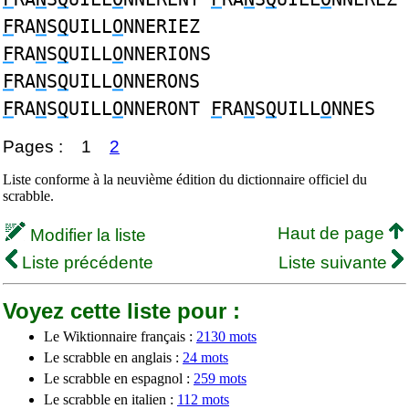
F
RA
N
S
Q
UILL
O
NNERIEZ
F
RA
N
S
Q
UILL
O
NNERIONS
F
RA
N
S
Q
UILL
O
NNERONS
F
RA
N
S
Q
UILL
O
NNERONT
F
RA
N
S
Q
UILL
O
NNES
Pages :
1
2
Liste conforme à la neuvième édition du dictionnaire officiel du
scrabble.
Haut de page
Modifier la liste
Liste précédente
Liste suivante
Voyez cette liste pour :
Le Wiktionnaire français :
2130 mots
Le scrabble en anglais :
24 mots
Le scrabble en espagnol :
259 mots
Le scrabble en italien :
112 mots