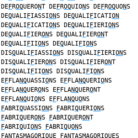
DE
F
R
OQ
UERO
N
T DE
F
R
OQ
UIO
N
S DE
F
R
OQ
UO
N
S
DE
Q
UALI
F
IASSI
ON
S DE
Q
UALI
F
ICATI
ON
DE
Q
UALI
F
ICATI
ON
S DE
Q
UALI
F
IERI
ON
S
DE
Q
UALI
F
IER
ON
S DE
Q
UALI
F
IER
ON
T
DE
Q
UALI
F
II
ON
S DE
Q
UALI
F
I
ON
S
DIS
Q
UALI
F
IASSI
ON
S DIS
Q
UALI
F
IERI
ON
S
DIS
Q
UALI
F
IER
ON
S DIS
Q
UALI
F
IER
ON
T
DIS
Q
UALI
F
II
ON
S DIS
Q
UALI
F
I
ON
S
E
F
FLA
NQ
UASSI
O
NS E
F
FLA
NQ
UERI
O
NS
E
F
FLA
NQ
UER
O
NS E
F
FLA
NQ
UER
O
NT
E
F
FLA
NQ
UI
O
NS E
F
FLA
NQ
U
O
NS
F
ABRI
Q
UASSI
ON
S
F
ABRI
Q
UERI
ON
S
F
ABRI
Q
UER
ON
S
F
ABRI
Q
UER
ON
T
F
ABRI
Q
UI
ON
S
F
ABRI
Q
U
ON
S
F
A
N
TASMAG
O
RI
Q
UE
F
A
N
TASMAG
O
RI
Q
UES