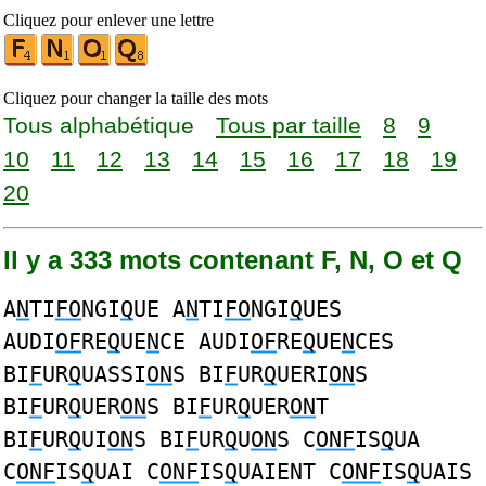
Cliquez pour enlever une lettre
Cliquez pour changer la taille des mots
Tous alphabétique
Tous par taille
8
9
10
11
12
13
14
15
16
17
18
19
20
Il y a 333 mots contenant F, N, O et Q
A
N
TI
FO
NGI
Q
UE A
N
TI
FO
NGI
Q
UES
AUDI
OF
RE
Q
UE
N
CE AUDI
OF
RE
Q
UE
N
CES
BI
F
UR
Q
UASSI
ON
S BI
F
UR
Q
UERI
ON
S
BI
F
UR
Q
UER
ON
S BI
F
UR
Q
UER
ON
T
BI
F
UR
Q
UI
ON
S BI
F
UR
Q
U
ON
S C
ONF
IS
Q
UA
C
ONF
IS
Q
UAI C
ONF
IS
Q
UAIENT C
ONF
IS
Q
UAIS