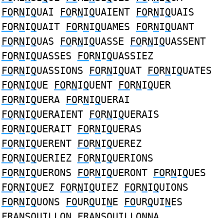
FO
R
N
I
Q
UAI
FO
R
N
I
Q
UAIENT
FO
R
N
I
Q
UAIS
FO
R
N
I
Q
UAIT
FO
R
N
I
Q
UAMES
FO
R
N
I
Q
UANT
FO
R
N
I
Q
UAS
FO
R
N
I
Q
UASSE
FO
R
N
I
Q
UASSENT
FO
R
N
I
Q
UASSES
FO
R
N
I
Q
UASSIEZ
FO
R
N
I
Q
UASSIONS
FO
R
N
I
Q
UAT
FO
R
N
I
Q
UATES
FO
R
N
I
Q
UE
FO
R
N
I
Q
UENT
FO
R
N
I
Q
UER
FO
R
N
I
Q
UERA
FO
R
N
I
Q
UERAI
FO
R
N
I
Q
UERAIENT
FO
R
N
I
Q
UERAIS
FO
R
N
I
Q
UERAIT
FO
R
N
I
Q
UERAS
FO
R
N
I
Q
UERENT
FO
R
N
I
Q
UEREZ
FO
R
N
I
Q
UERIEZ
FO
R
N
I
Q
UERIONS
FO
R
N
I
Q
UERONS
FO
R
N
I
Q
UERONT
FO
R
N
I
Q
UES
FO
R
N
I
Q
UEZ
FO
R
N
I
Q
UIEZ
FO
R
N
I
Q
UIONS
FO
R
N
I
Q
UONS
FO
UR
Q
UI
N
E
FO
UR
Q
UI
N
ES
F
RA
N
S
Q
UILL
O
N
F
RA
N
S
Q
UILL
O
NNA