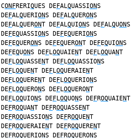
C
ONF
RERI
Q
UES DE
F
AL
Q
UASSI
ON
S
DE
F
AL
Q
UERI
ON
S DE
F
AL
Q
UER
ON
S
DE
F
AL
Q
UER
ON
T DE
F
AL
Q
UI
ON
S DE
F
AL
Q
U
ON
S
DE
F
E
Q
UASSI
ON
S DE
F
E
Q
UERI
ON
S
DE
F
E
Q
UER
ON
S DE
F
E
Q
UER
ON
T DE
F
E
Q
UI
ON
S
DE
F
E
Q
U
ON
S DE
F
L
OQ
UAIE
N
T DE
F
L
OQ
UA
N
T
DE
F
L
OQ
UASSE
N
T DE
F
L
OQ
UASSIO
N
S
DE
F
L
OQ
UE
N
T DE
F
L
OQ
UERAIE
N
T
DE
F
L
OQ
UERE
N
T DE
F
L
OQ
UERIO
N
S
DE
F
L
OQ
UERO
N
S DE
F
L
OQ
UERO
N
T
DE
F
L
OQ
UIO
N
S DE
F
L
OQ
UO
N
S DE
F
R
OQ
UAIE
N
T
DE
F
R
OQ
UA
N
T DE
F
R
OQ
UASSE
N
T
DE
F
R
OQ
UASSIO
N
S DE
F
R
OQ
UE
N
T
DE
F
R
OQ
UERAIE
N
T DE
F
R
OQ
UERE
N
T
DE
F
R
OQ
UERIO
N
S DE
F
R
OQ
UERO
N
S