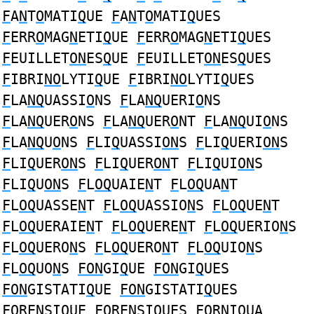
F
A
N
T
O
MATI
Q
UE
F
A
N
T
O
MATI
Q
UES
F
ERR
O
MAG
N
ETI
Q
UE
F
ERR
O
MAG
N
ETI
Q
UES
F
EUILLET
ON
ES
Q
UE
F
EUILLET
ON
ES
Q
UES
F
IBRI
NO
LYTI
Q
UE
F
IBRI
NO
LYTI
Q
UES
F
LA
NQ
UASSI
O
NS
F
LA
NQ
UERI
O
NS
F
LA
NQ
UER
O
NS
F
LA
NQ
UER
O
NT
F
LA
NQ
UI
O
NS
F
LA
NQ
U
O
NS
F
LI
Q
UASSI
ON
S
F
LI
Q
UERI
ON
S
F
LI
Q
UER
ON
S
F
LI
Q
UER
ON
T
F
LI
Q
UI
ON
S
F
LI
Q
U
ON
S
F
L
OQ
UAIE
N
T
F
L
OQ
UA
N
T
F
L
OQ
UASSE
N
T
F
L
OQ
UASSIO
N
S
F
L
OQ
UE
N
T
F
L
OQ
UERAIE
N
T
F
L
OQ
UERE
N
T
F
L
OQ
UERIO
N
S
F
L
OQ
UERO
N
S
F
L
OQ
UERO
N
T
F
L
OQ
UIO
N
S
F
L
OQ
UO
N
S
FON
GI
Q
UE
FON
GI
Q
UES
FON
GISTATI
Q
UE
FON
GISTATI
Q
UES
FO
RE
N
SI
Q
UE
FO
RE
N
SI
Q
UES
FO
R
N
I
Q
UA