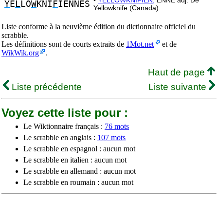
•
YELLOWKNIFIEN,
ENNE adj. De
Y
E
L
LO
W
KNI
F
IENNES
Yellowknife (Canada).
Liste conforme à la neuvième édition du dictionnaire officiel du
scrabble.
Les définitions sont de courts extraits de
1Mot.net
et de
WikWik.org
.
Haut de page
Liste précédente
Liste suivante
Voyez cette liste pour :
Le Wiktionnaire français :
76 mots
Le scrabble en anglais :
107 mots
Le scrabble en espagnol : aucun mot
Le scrabble en italien : aucun mot
Le scrabble en allemand : aucun mot
Le scrabble en roumain : aucun mot