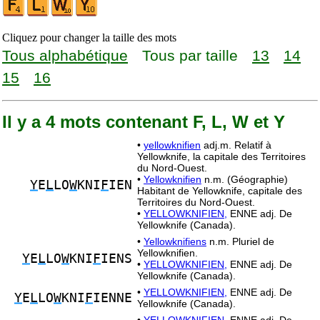
Cliquez pour changer la taille des mots
Tous alphabétique
Tous par taille
13
14
15
16
Il y a 4 mots contenant F, L, W et Y
•
yellowknifien
adj.m. Relatif à
Yellowknife, la capitale des Territoires
du Nord-Ouest.
•
Yellowknifien
n.m. (Géographie)
Y
E
L
LO
W
KNI
F
IEN
Habitant de Yellowknife, capitale des
Territoires du Nord-Ouest.
•
YELLOWKNIFIEN,
ENNE adj. De
Yellowknife (Canada).
•
Yellowknifiens
n.m. Pluriel de
Yellowknifien.
Y
E
L
LO
W
KNI
F
IENS
•
YELLOWKNIFIEN,
ENNE adj. De
Yellowknife (Canada).
•
YELLOWKNIFIEN,
ENNE adj. De
Y
E
L
LO
W
KNI
F
IENNE
Yellowknife (Canada).