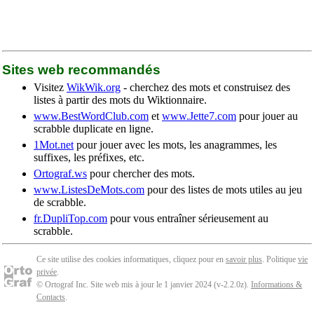
Sites web recommandés
Visitez
WikWik.org
- cherchez des mots et construisez des
listes à partir des mots du Wiktionnaire.
www.BestWordClub.com
et
www.Jette7.com
pour jouer au
scrabble duplicate en ligne.
1Mot.net
pour jouer avec les mots, les anagrammes, les
suffixes, les préfixes, etc.
Ortograf.ws
pour chercher des mots.
www.ListesDeMots.com
pour des listes de mots utiles au jeu
de scrabble.
fr.DupliTop.com
pour vous entraîner sérieusement au
scrabble.
Ce site utilise des cookies informatiques, cliquez pour en
savoir plus
. Politique
vie
privée
.
© Ortograf Inc. Site web mis à jour le 1 janvier 2024 (v-2.2.0
z
).
Informations &
Contacts
.