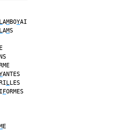
L
A
M
BO
Y
AI
L
A
M
S
E
NS
RME
Y
ANTES
RI
L
LES
I
F
ORMES
M
E