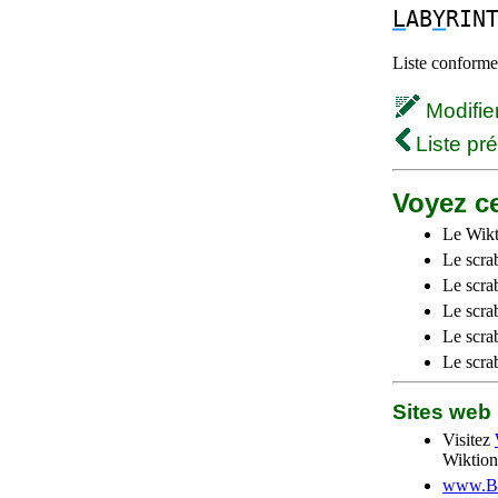
L
AB
Y
RIN
Liste conforme 
Modifier 
Liste pr
Voyez ce
Le Wikt
Le scra
Le scra
Le scrab
Le scra
Le scra
Sites we
Visitez
Wiktion
www.Be