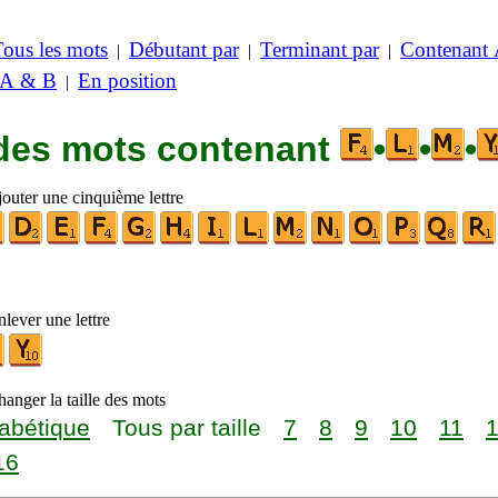
Tous les mots
Débutant par
Terminant par
Contenant
|
|
|
 A & B
En position
|
 des mots contenant
•
•
•
jouter une cinquième lettre
lever une lettre
anger la taille des mots
abétique
Tous par taille
7
8
9
10
11
16