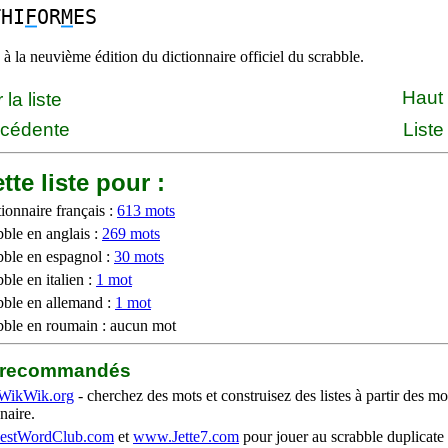
THI
F
OR
M
ES
à la neuvième édition du dictionnaire officiel du scrabble.
Haut
la liste
écédente
Liste
tte liste pour :
ionnaire français :
613 mots
bble en anglais :
269 mots
bble en espagnol :
30 mots
ble en italien :
1 mot
bble en allemand :
1 mot
bble en roumain : aucun mot
b recommandés
WikWik.org
- cherchez des mots et construisez des listes à partir des mo
naire.
stWordClub.com
et
www.Jette7.com
pour jouer au scrabble duplicate 