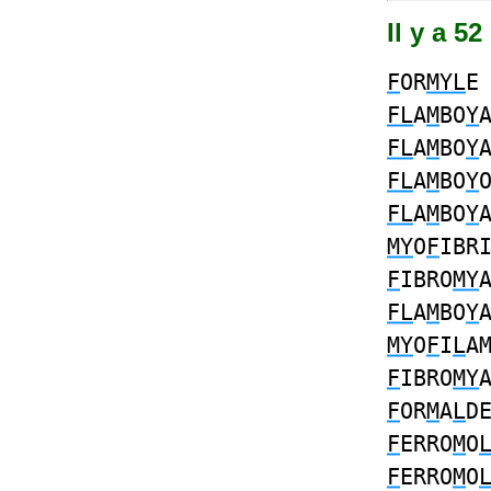
Il y a 5
F
OR
MYL
FL
A
M
BO
Y
FL
A
M
BO
Y
FL
A
M
BO
Y
FL
A
M
BO
Y
MY
O
F
IBR
F
IBRO
MY
FL
A
M
BO
Y
MY
O
F
I
L
A
F
IBRO
MY
F
OR
M
A
L
D
F
ERRO
M
O
F
ERRO
M
O