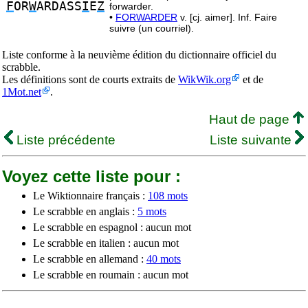
F
OR
W
ARDASS
I
E
Z
forwarder.
•
FORWARDER
v. [cj. aimer]. Inf. Faire
suivre (un courriel).
Liste conforme à la neuvième édition du dictionnaire officiel du
scrabble.
Les définitions sont de courts extraits de
WikWik.org
et de
1Mot.net
.
Haut de page
Liste précédente
Liste suivante
Voyez cette liste pour :
Le Wiktionnaire français :
108 mots
Le scrabble en anglais :
5 mots
Le scrabble en espagnol : aucun mot
Le scrabble en italien : aucun mot
Le scrabble en allemand :
40 mots
Le scrabble en roumain : aucun mot