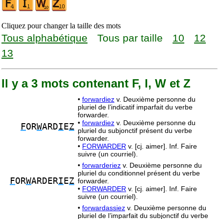
Cliquez pour changer la taille des mots
Tous alphabétique
Tous par taille
10
12
13
Il y a 3 mots contenant F, I, W et Z
•
forwardiez
v. Deuxième personne du
pluriel de l’indicatif imparfait du verbe
forwarder.
•
forwardiez
v. Deuxième personne du
F
OR
W
ARD
I
E
Z
pluriel du subjonctif présent du verbe
forwarder.
•
FORWARDER
v. [cj. aimer]. Inf. Faire
suivre (un courriel).
•
forwarderiez
v. Deuxième personne du
pluriel du conditionnel présent du verbe
F
OR
W
ARDER
I
E
Z
forwarder.
•
FORWARDER
v. [cj. aimer]. Inf. Faire
suivre (un courriel).
•
forwardassiez
v. Deuxième personne du
pluriel de l’imparfait du subjonctif du verbe