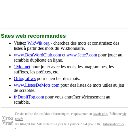
Sites web recommandés
Visitez
WikWik.org
- cherchez des mots et construisez des
listes à partir des mots du Wiktionnaire.
www.BestWordClub.com
et
www.Jette7.com
pour jouer au
scrabble duplicate en ligne.
1Mot.net
pour jouer avec les mots, les anagrammes, les
suffixes, les préfixes, etc.
Ortograf.ws
pour chercher des mots.
www.ListesDeMots.com
pour des listes de mots utiles au jeu
de scrabble.
fr.DupliTop.com
pour vous entraîner sérieusement au
scrabble.
Ce site utilise des cookies informatiques, cliquez pour en
savoir plus
. Politique
vie
privée
.
© Ortograf Inc. Site web mis à jour le 1 janvier 2024 (v-2.2.0
z
).
Informations &