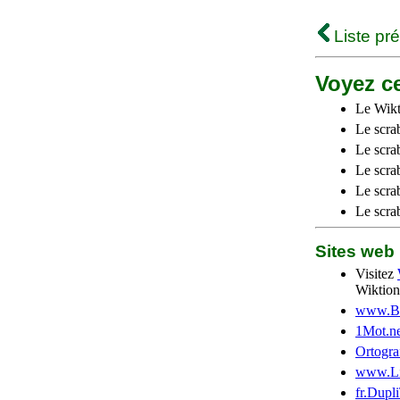
Liste pr
Voyez ce
Le Wikt
Le scra
Le scra
Le scrab
Le scra
Le scra
Sites we
Visitez
Wiktion
www.Be
1Mot.ne
Ortogra
www.Li
fr.Dupl