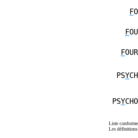
F
O
F
OU
F
OUR
PS
Y
CH
PS
Y
CHO
Liste conforme 
Les définitions