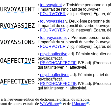
•
fourvoyaient
v. Troisième personne du pl
UR
V
O
Y
A
I
ENT
l’imparfait de l’indicatif de fourvoyer.
•
FOURVOYER
v. [cj. nettoyer]. Égarer, d
•
fourvoyassiez
v. Deuxième personne du p
R
V
O
Y
ASS
I
EZ
l’imparfait du subjonctif du verbe fourvoyer
•
FOURVOYER
v. [cj. nettoyer]. Égarer, d
•
fourvoyassions
v. Première personne du 
V
O
Y
ASS
I
ONS
l’imparfait du subjonctif du verbe fourvoyer
•
FOURVOYER
v. [cj. nettoyer]. Égarer, d
•
psychoaffective
adj. Féminin singulier d
psychoaffectif.
OA
F
FECT
IV
E
•
PSYCHOAFFECTIF,
IVE adj. (Processu
qui fait intervenir l’affectivité.
•
psychoaffectives
adj. Féminin pluriel de
psychoaffectif.
A
F
FECT
IV
ES
•
PSYCHOAFFECTIF,
IVE adj. (Processu
qui fait intervenir l’affectivité.
à la neuvième édition du dictionnaire officiel du scrabble.
 sont de courts extraits de
WikWik.org
et de
1Mot.net
.