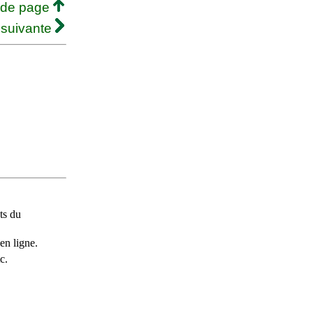
 de page
 suivante
ts du
en ligne.
c.