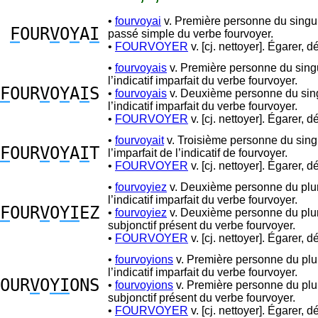
•
fourvoyai
v. Première personne du singul
F
OUR
V
O
Y
A
I
passé simple du verbe fourvoyer.
•
FOURVOYER
v. [cj. nettoyer]. Égarer, d
•
fourvoyais
v. Première personne du singu
l’indicatif imparfait du verbe fourvoyer.
F
OUR
V
O
Y
A
I
S
•
fourvoyais
v. Deuxième personne du sing
l’indicatif imparfait du verbe fourvoyer.
•
FOURVOYER
v. [cj. nettoyer]. Égarer, d
•
fourvoyait
v. Troisième personne du sing
F
OUR
V
O
Y
A
I
T
l’imparfait de l’indicatif de fourvoyer.
•
FOURVOYER
v. [cj. nettoyer]. Égarer, d
•
fourvoyiez
v. Deuxième personne du plur
l’indicatif imparfait du verbe fourvoyer.
F
OUR
V
O
YI
EZ
•
fourvoyiez
v. Deuxième personne du plur
subjonctif présent du verbe fourvoyer.
•
FOURVOYER
v. [cj. nettoyer]. Égarer, d
•
fourvoyions
v. Première personne du plur
l’indicatif imparfait du verbe fourvoyer.
OUR
V
O
YI
ONS
•
fourvoyions
v. Première personne du plur
subjonctif présent du verbe fourvoyer.
•
FOURVOYER
v. [cj. nettoyer]. Égarer, d