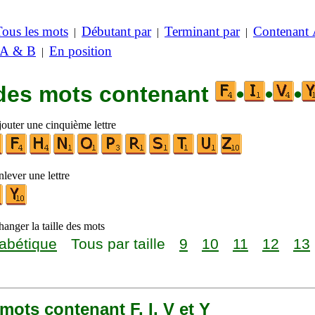
Tous les mots
Débutant par
Terminant par
Contenant
|
|
|
 A & B
En position
|
 des mots contenant
•
•
•
jouter une cinquième lettre
lever une lettre
anger la taille des mots
abétique
Tous par taille
9
10
11
12
13
0 mots contenant F, I, V et Y