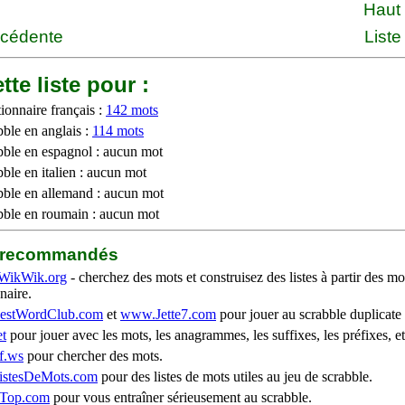
Haut
écédente
Liste
tte liste pour :
ionnaire français :
142 mots
bble en anglais :
114 mots
bble en espagnol : aucun mot
ble en italien : aucun mot
bble en allemand : aucun mot
bble en roumain : aucun mot
b recommandés
WikWik.org
- cherchez des mots et construisez des listes à partir des mo
naire.
stWordClub.com
et
www.Jette7.com
pour jouer au scrabble duplicate 
t
pour jouer avec les mots, les anagrammes, les suffixes, les préfixes, et
f.ws
pour chercher des mots.
stesDeMots.com
pour des listes de mots utiles au jeu de scrabble.
iTop.com
pour vous entraîner sérieusement au scrabble.