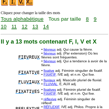
Cliquez pour changer la taille des mots
Tous alphabétique
Tous par taille
8
9
10
11
12
13
14
Il y a 13 mots contenant F, I, V et X
•
fiévreux
adj. Qui cause la fièvre.
•
fiévreux
adj. (Par extension) Où les
FI
E
V
REU
X
fièvres sont fréquentes.
•
fiévreux
adj. Qui a tendance à avoir de la
fièvre.
•
fixative
adj. Féminin singulier de fixatif.
FIX
ATI
V
E
•
FIXATIF,
IVE adj. et n.m. Qui fixe.
•
fluviaux
adj. Masculin pluriel de fluvial.
F
LU
VI
AU
X
•
FLUVIAL,
E, AUX adj.
•
fixatives
adj. Féminin pluriel de fixatif.
FIX
ATI
V
ES
•
FIXATIF,
IVE adj. et n.m. Qui fixe.
•
réflexive
adj. Féminin singulier de
réflexif.
•
RÉFLEXIF,
IVE adj. Philos. Propre à la
RE
F
LE
XIV
E