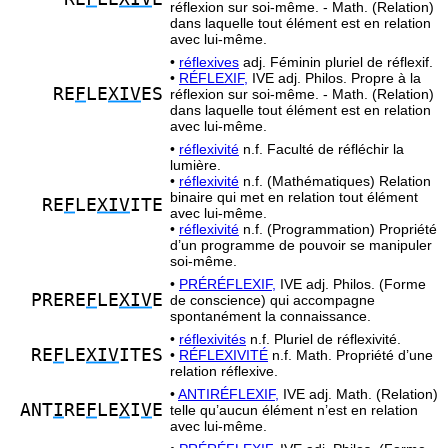
réflexion sur soi-même. - Math. (Relation)
dans laquelle tout élément est en relation
avec lui-même.
•
réflexives
adj. Féminin pluriel de réflexif.
•
RÉFLEXIF,
IVE adj. Philos. Propre à la
RE
F
LE
XIV
ES
réflexion sur soi-même. - Math. (Relation)
dans laquelle tout élément est en relation
avec lui-même.
•
réflexivité
n.f. Faculté de réfléchir la
lumière.
•
réflexivité
n.f. (Mathématiques) Relation
binaire qui met en relation tout élément
RE
F
LE
XIV
ITE
avec lui-même.
•
réflexivité
n.f. (Programmation) Propriété
d’un programme de pouvoir se manipuler
soi-même.
•
PRÉRÉFLEXIF,
IVE adj. Philos. (Forme
PRERE
F
LE
XIV
E
de conscience) qui accompagne
spontanément la connaissance.
•
réflexivités
n.f. Pluriel de réflexivité.
RE
F
LE
XIV
ITES
•
RÉFLEXIVITÉ
n.f. Math. Propriété d’une
relation réflexive.
•
ANTIRÉFLEXIF,
IVE adj. Math. (Relation)
ANT
I
RE
F
LE
X
I
V
E
telle qu’aucun élément n’est en relation
avec lui-même.