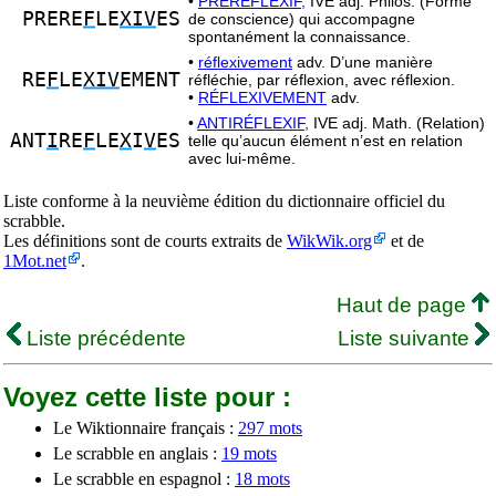
•
PRÉRÉFLEXIF,
IVE adj. Philos. (Forme
PRERE
F
LE
XIV
ES
de conscience) qui accompagne
spontanément la connaissance.
•
réflexivement
adv. D’une manière
RE
F
LE
XIV
EMENT
réfléchie, par réflexion, avec réflexion.
•
RÉFLEXIVEMENT
adv.
•
ANTIRÉFLEXIF,
IVE adj. Math. (Relation)
ANT
I
RE
F
LE
X
I
V
ES
telle qu’aucun élément n’est en relation
avec lui-même.
Liste conforme à la neuvième édition du dictionnaire officiel du
scrabble.
Les définitions sont de courts extraits de
WikWik.org
et de
1Mot.net
.
Haut de page
Liste précédente
Liste suivante
Voyez cette liste pour :
Le Wiktionnaire français :
297 mots
Le scrabble en anglais :
19 mots
Le scrabble en espagnol :
18 mots