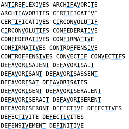
AN
TI
RE
F
LEXI
V
ES ARCH
IF
A
V
ORI
T
E
ARCH
IF
A
V
ORI
T
ES CER
TIF
ICATI
V
E
CER
TIF
ICATI
V
ES C
I
RCON
V
OLU
T
I
F
C
I
RCON
V
OLU
T
I
F
S CON
F
EDERA
TIV
E
CON
F
EDERA
TIV
ES CON
FI
RMA
T
I
V
E
CON
FI
RMA
T
I
V
ES CON
T
RO
F
FENS
IV
E
CON
T
RO
F
FENS
IV
ES CON
V
EC
TIF
CON
V
EC
TIF
S
DE
F
A
V
OR
I
SAIEN
T
DE
F
A
V
OR
I
SAI
T
DE
F
A
V
OR
I
SAN
T
DE
F
A
V
OR
I
SASSEN
T
DE
F
A
V
OR
I
SA
T
DE
F
A
V
OR
I
SA
T
ES
DE
F
A
V
OR
I
SEN
T
DE
F
A
V
OR
I
SERAIEN
T
DE
F
A
V
OR
I
SERAI
T
DE
F
A
V
OR
I
SEREN
T
DE
F
A
V
OR
I
SERON
T
DE
F
EC
TIV
E DE
F
EC
TIV
ES
DE
F
EC
TIV
ITE DE
F
EC
TIV
ITES
DE
F
ENS
IV
EMEN
T
DE
FI
NI
T
I
V
E