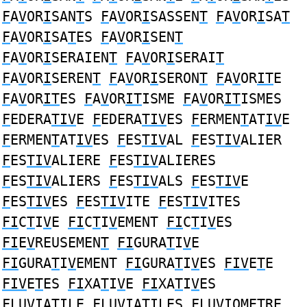
F
A
V
OR
I
SAN
T
S
F
A
V
OR
I
SASSEN
T
F
A
V
OR
I
SA
T
F
A
V
OR
I
SA
T
ES
F
A
V
OR
I
SEN
T
F
A
V
OR
I
SERAIEN
T
F
A
V
OR
I
SERAI
T
F
A
V
OR
I
SEREN
T
F
A
V
OR
I
SERON
T
F
A
V
OR
IT
E
F
A
V
OR
IT
ES
F
A
V
OR
IT
ISME
F
A
V
OR
IT
ISMES
F
EDERA
TIV
E
F
EDERA
TIV
ES
F
ERMEN
T
AT
IV
E
F
ERMEN
T
AT
IV
ES
F
ES
TIV
AL
F
ES
TIV
ALIER
F
ES
TIV
ALIERE
F
ES
TIV
ALIERES
F
ES
TIV
ALIERS
F
ES
TIV
ALS
F
ES
TIV
E
F
ES
TIV
ES
F
ES
TIV
ITE
F
ES
TIV
ITES
FI
C
T
I
V
E
FI
C
T
I
V
EMENT
FI
C
T
I
V
ES
FI
E
V
REUSEMEN
T
FI
GURA
T
I
V
E
FI
GURA
T
I
V
EMENT
FI
GURA
T
I
V
ES
FIV
E
T
E
FIV
E
T
ES
FI
XA
T
I
V
E
FI
XA
T
I
V
ES
F
LU
VI
A
T
ILE
F
LU
VI
A
T
ILES
F
LU
VI
OME
T
RE