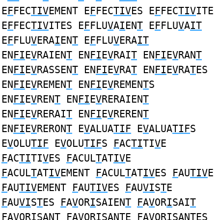
E
F
FEC
TIV
EMENT E
F
FEC
TIV
ES E
F
FEC
TIV
ITE
E
F
FEC
TIV
ITES E
F
FLU
V
A
I
EN
T
E
F
FLU
V
A
IT
E
F
FLU
V
ERA
I
EN
T
E
F
FLU
V
ERA
IT
EN
FI
E
V
RAIEN
T
EN
FI
E
V
RAI
T
EN
FI
E
V
RAN
T
EN
FI
E
V
RASSEN
T
EN
FI
E
V
RA
T
EN
FI
E
V
RA
T
ES
EN
FI
E
V
REMEN
T
EN
FI
E
V
REMEN
T
S
EN
FI
E
V
REN
T
EN
FI
E
V
RERAIEN
T
EN
FI
E
V
RERAI
T
EN
FI
E
V
REREN
T
EN
FI
E
V
RERON
T
E
V
ALUA
TIF
E
V
ALUA
TIF
S
E
V
OLU
TIF
E
V
OLU
TIF
S
F
AC
TI
TI
V
E
F
AC
TI
TI
V
ES
F
ACUL
T
AT
IV
E
F
ACUL
T
AT
IV
EMENT
F
ACUL
T
AT
IV
ES
F
AU
TIV
E
F
AU
TIV
EMENT
F
AU
TIV
ES
F
AU
VI
S
T
E
F
AU
VI
S
T
ES
F
A
V
OR
I
SAIEN
T
F
A
V
OR
I
SAI
T
F
A
V
OR
I
SAN
T
F
A
V
OR
I
SAN
T
E
F
A
V
OR
I
SAN
T
ES