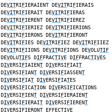
DE
VIT
RI
F
IERAIENT DE
VIT
RI
F
IERAIS
DE
VIT
RI
F
IERAIT DE
VIT
RI
F
IERAS
DE
VIT
RI
F
IERENT DE
VIT
RI
F
IEREZ
DE
VIT
RI
F
IERIEZ DE
VIT
RI
F
IERIONS
DE
VIT
RI
F
IERONS DE
VIT
RI
F
IERONT
DE
VIT
RI
F
IES DE
VIT
RI
F
IEZ DE
VIT
RI
F
IIEZ
DE
VIT
RI
F
IIONS DE
VIT
RI
F
IONS DE
V
OLU
TIF
DE
V
OLU
TIF
S D
IF
FRAC
T
I
V
E D
IF
FRAC
T
I
V
ES
D
IV
ERSI
F
IAIEN
T
D
IV
ERSI
F
IAI
T
D
IV
ERSI
F
IAN
T
D
IV
ERSI
F
IASSEN
T
D
IV
ERSI
F
IA
T
D
IV
ERSI
F
IA
T
ES
D
IV
ERSI
F
ICA
T
ION D
IV
ERSI
F
ICA
T
IONS
D
IV
ERSI
F
IEN
T
D
IV
ERSI
F
IERAIEN
T
D
IV
ERSI
F
IERAI
T
D
IV
ERSI
F
IEREN
T
D
IV
ERSI
F
IERON
T
E
F
FEC
TIV
E