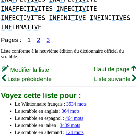
I
NA
F
FEC
T
I
V
ITES
I
N
F
EC
T
I
V
ITE
I
N
F
EC
T
I
V
ITES
I
N
F
INI
T
I
V
E
I
N
F
INI
T
I
V
ES
I
N
F
IRMA
T
I
V
E
Pages :
1
2
3
Liste conforme à la neuvième édition du dictionnaire officiel du
scrabble.
Haut de page
Modifier la liste
Liste précédente
Liste suivante
Voyez cette liste pour :
Le Wiktionnaire français :
3534 mots
Le scrabble en anglais :
364 mots
Le scrabble en espagnol :
464 mots
Le scrabble en italien :
3439 mots
Le scrabble en allemand :
124 mots