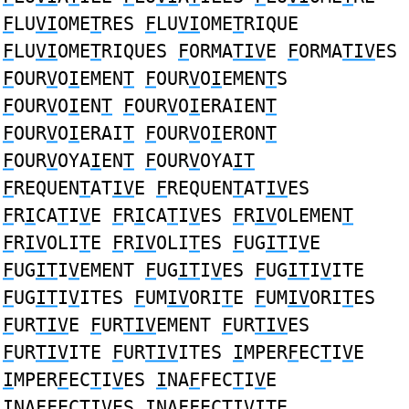
F
LU
VI
OME
T
RES
F
LU
VI
OME
T
RIQUE
F
LU
VI
OME
T
RIQUES
F
ORMA
TIV
E
F
ORMA
TIV
ES
F
OUR
V
O
I
EMEN
T
F
OUR
V
O
I
EMEN
T
S
F
OUR
V
O
I
EN
T
F
OUR
V
O
I
ERAIEN
T
F
OUR
V
O
I
ERAI
T
F
OUR
V
O
I
ERON
T
F
OUR
V
OYA
I
EN
T
F
OUR
V
OYA
IT
F
REQUEN
T
AT
IV
E
F
REQUEN
T
AT
IV
ES
F
R
I
CA
T
I
V
E
F
R
I
CA
T
I
V
ES
F
R
IV
OLEMEN
T
F
R
IV
OLI
T
E
F
R
IV
OLI
T
ES
F
UG
IT
I
V
E
F
UG
IT
I
V
EMENT
F
UG
IT
I
V
ES
F
UG
IT
I
V
ITE
F
UG
IT
I
V
ITES
F
UM
IV
ORI
T
E
F
UM
IV
ORI
T
ES
F
UR
TIV
E
F
UR
TIV
EMENT
F
UR
TIV
ES
F
UR
TIV
ITE
F
UR
TIV
ITES
I
MPER
F
EC
T
I
V
E
I
MPER
F
EC
T
I
V
ES
I
NA
F
FEC
T
I
V
E
I
NA
F
FEC
T
I
V
ES
I
NA
F
FEC
T
I
V
ITE