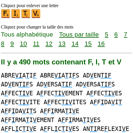
Cliquez pour enlever une lettre
Cliquez pour changer la taille des mots
Tous alphabétique
Tous par taille
5
6
7
8
9
10
11
12
13
14
15
16
Il y a 490 mots contenant F, I, T et V
ABRE
VI
A
T
I
F
ABRE
VI
A
T
I
F
S AD
V
EN
TIF
AD
V
EN
TIF
S AD
V
ERSA
TIF
AD
V
ERSA
TIF
S
A
F
FEC
TIV
E A
F
FEC
TIV
EMENT A
F
FEC
TIV
ES
A
F
FEC
TIV
ITE A
F
FEC
TIV
ITES A
F
F
I
DA
V
I
T
A
F
F
I
DA
V
I
T
S A
F
F
I
RMA
T
I
V
E
A
F
F
I
RMA
T
I
V
EMENT A
F
F
I
RMA
T
I
V
ES
A
F
FL
I
C
T
I
V
E A
F
FL
I
C
T
I
V
ES AN
TI
RE
F
LEXI
V
E