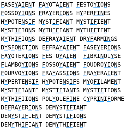
F
ASE
Y
A
I
E
N
T
F
A
Y
OTA
I
E
N
T
F
ESTO
YI
O
N
S
F
OSSO
YI
O
N
S
F
RA
Y
ER
I
O
N
S H
Y
PER
FIN
ES
H
Y
POTE
N
S
IF
M
Y
ST
IF
IA
N
T M
Y
ST
IF
IE
N
T
M
Y
ST
IF
IO
N
S M
Y
TH
IF
IA
N
T M
Y
TH
IF
IE
N
T
M
Y
TH
IF
IO
N
S DE
F
RA
Y
A
I
E
N
T DR
YF
ARM
IN
GS
D
Y
S
F
O
N
CT
I
ON E
F
FRA
Y
A
I
E
N
T
F
ASE
Y
ER
I
O
N
S
F
A
Y
OTER
I
O
N
S
F
ESTO
Y
A
I
E
N
T
FI
BRI
N
OL
Y
SE
F
LAMBO
YI
O
N
S
F
OSSO
Y
A
I
E
N
T
F
OUDRO
YI
O
N
S
F
OURVO
YI
O
N
S
F
RA
Y
ASS
I
O
N
S
F
RA
Y
ERA
I
E
N
T
H
Y
PERTE
N
S
IF
H
Y
POTE
N
S
IF
S M
Y
O
FI
LAME
N
T
M
Y
ST
IF
IA
N
TE M
Y
ST
IF
IA
N
TS M
Y
ST
IF
IIO
N
S
M
Y
TH
IF
IIO
N
S POL
Y
OLE
FIN
E C
Y
PR
IN
I
F
ORME
DE
F
RA
Y
ER
I
O
N
S DEM
Y
ST
IF
IA
N
T
DEM
Y
ST
IF
IE
N
T DEM
Y
ST
IF
IO
N
S
DEM
Y
TH
IF
IA
N
T DEM
Y
TH
IF
IE
N
T