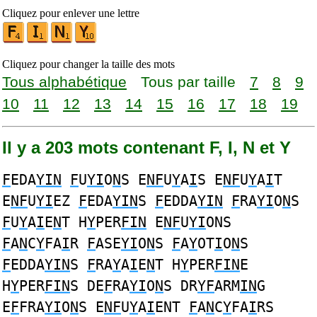
Cliquez pour enlever une lettre
Cliquez pour changer la taille des mots
Tous alphabétique
Tous par taille
7
8
9
10
11
12
13
14
15
16
17
18
19
Il y a 203 mots contenant F, I, N et Y
F
EDA
YIN
F
U
YI
O
N
S E
NF
U
Y
A
I
S E
NF
U
Y
A
I
T
E
NF
U
YI
EZ
F
EDA
YIN
S
F
EDDA
YIN
F
RA
YI
O
N
S
F
U
Y
A
I
E
N
T H
Y
PER
FIN
E
NF
U
YI
ONS
F
A
N
C
Y
FA
I
R
F
ASE
YI
O
N
S
F
A
Y
OT
I
O
N
S
F
EDDA
YIN
S
F
RA
Y
A
I
E
N
T H
Y
PER
FIN
E
H
Y
PER
FIN
S DE
F
RA
YI
O
N
S DR
YF
ARM
IN
G
E
F
FRA
YI
O
N
S E
NF
U
Y
A
I
ENT
F
A
N
C
Y
FA
I
RS