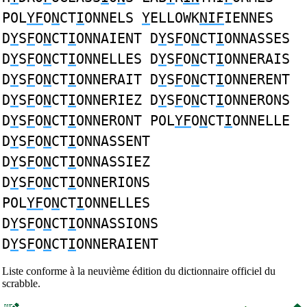
POL
YF
O
N
CT
I
ONNELS
Y
ELLOWK
NIF
IENNES
D
Y
S
F
O
N
CT
I
ONNAIENT D
Y
S
F
O
N
CT
I
ONNASSES
D
Y
S
F
O
N
CT
I
ONNELLES D
Y
S
F
O
N
CT
I
ONNERAIS
D
Y
S
F
O
N
CT
I
ONNERAIT D
Y
S
F
O
N
CT
I
ONNERENT
D
Y
S
F
O
N
CT
I
ONNERIEZ D
Y
S
F
O
N
CT
I
ONNERONS
D
Y
S
F
O
N
CT
I
ONNERONT POL
YF
O
N
CT
I
ONNELLE
D
Y
S
F
O
N
CT
I
ONNASSENT
D
Y
S
F
O
N
CT
I
ONNASSIEZ
D
Y
S
F
O
N
CT
I
ONNERIONS
POL
YF
O
N
CT
I
ONNELLES
D
Y
S
F
O
N
CT
I
ONNASSIONS
D
Y
S
F
O
N
CT
I
ONNERAIENT
Liste conforme à la neuvième édition du dictionnaire officiel du
scrabble.