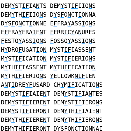
DEM
Y
ST
IF
IA
N
TS DEM
Y
ST
IF
IIO
N
S
DEM
Y
TH
IF
IIO
N
S D
Y
S
F
O
N
CT
I
ONNA
D
Y
S
F
O
N
CT
I
ONNE E
F
FRA
Y
ASS
I
O
N
S
E
F
FRA
Y
ERA
I
E
N
T
F
ERR
I
C
Y
A
N
URES
F
ESTO
Y
ASS
I
O
N
S
F
OSSO
Y
ASS
I
O
N
S
H
Y
DRO
F
UGAT
I
O
N
M
Y
ST
IF
IASSE
N
T
M
Y
ST
IF
ICATIO
N
M
Y
ST
IF
IERIO
N
S
M
Y
TH
IF
IASSE
N
T M
Y
TH
IF
ICATIO
N
M
Y
TH
IF
IERIO
N
S
Y
ELLOWK
NIF
IEN
A
N
T
I
DRE
YF
USARD CH
Y
M
IF
ICATIO
N
S
DEM
Y
ST
IF
IAIE
N
T DEM
Y
ST
IF
IA
N
TES
DEM
Y
ST
IF
IERE
N
T DEM
Y
ST
IF
IERO
N
S
DEM
Y
ST
IF
IERO
N
T DEM
Y
TH
IF
IAIE
N
T
DEM
Y
TH
IF
IERE
N
T DEM
Y
TH
IF
IERO
N
S
DEM
Y
TH
IF
IERO
N
T D
Y
S
F
O
N
CT
I
ONNAI