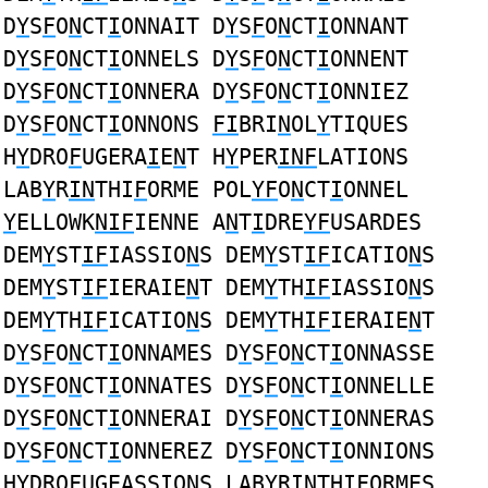
D
Y
S
F
O
N
CT
I
ONNAIT D
Y
S
F
O
N
CT
I
ONNANT
D
Y
S
F
O
N
CT
I
ONNELS D
Y
S
F
O
N
CT
I
ONNENT
D
Y
S
F
O
N
CT
I
ONNERA D
Y
S
F
O
N
CT
I
ONNIEZ
D
Y
S
F
O
N
CT
I
ONNONS
FI
BRI
N
OL
Y
TIQUES
H
Y
DRO
F
UGERA
I
E
N
T H
Y
PER
INF
LATIONS
LAB
Y
R
IN
THI
F
ORME POL
YF
O
N
CT
I
ONNEL
Y
ELLOWK
NIF
IENNE A
N
T
I
DRE
YF
USARDES
DEM
Y
ST
IF
IASSIO
N
S DEM
Y
ST
IF
ICATIO
N
S
DEM
Y
ST
IF
IERAIE
N
T DEM
Y
TH
IF
IASSIO
N
S
DEM
Y
TH
IF
ICATIO
N
S DEM
Y
TH
IF
IERAIE
N
T
D
Y
S
F
O
N
CT
I
ONNAMES D
Y
S
F
O
N
CT
I
ONNASSE
D
Y
S
F
O
N
CT
I
ONNATES D
Y
S
F
O
N
CT
I
ONNELLE
D
Y
S
F
O
N
CT
I
ONNERAI D
Y
S
F
O
N
CT
I
ONNERAS
D
Y
S
F
O
N
CT
I
ONNEREZ D
Y
S
F
O
N
CT
I
ONNIONS
H
Y
DRO
F
UGEASS
I
O
N
S LAB
Y
R
IN
THI
F
ORMES