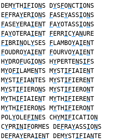
DEM
Y
TH
IF
IO
N
S D
Y
S
F
O
N
CT
I
ONS
E
F
FRA
Y
ER
I
O
N
S
F
ASE
Y
ASS
I
O
N
S
F
ASE
Y
ERA
I
E
N
T
F
A
Y
OTASS
I
O
N
S
F
A
Y
OTERA
I
E
N
T
F
ERR
I
C
Y
A
N
URE
FI
BRI
N
OL
Y
SES
F
LAMBO
Y
A
I
E
N
T
F
OUDRO
Y
A
I
E
N
T
F
OURVO
Y
A
I
E
N
T
H
Y
DRO
F
UG
I
O
N
S H
Y
PERTE
N
S
IF
S
M
Y
O
FI
LAME
N
TS M
Y
ST
IF
IAIE
N
T
M
Y
ST
IF
IA
N
TES M
Y
ST
IF
IERE
N
T
M
Y
ST
IF
IERO
N
S M
Y
ST
IF
IERO
N
T
M
Y
TH
IF
IAIE
N
T M
Y
TH
IF
IERE
N
T
M
Y
TH
IF
IERO
N
S M
Y
TH
IF
IERO
N
T
POL
Y
OLE
FIN
ES CH
Y
M
IF
ICATIO
N
C
Y
PR
IN
I
F
ORMES DE
F
RA
Y
ASS
I
O
N
S
DE
F
RA
Y
ERA
I
E
N
T DEM
Y
ST
IF
IA
N
TE