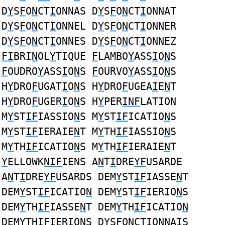
D
Y
S
F
O
N
CT
I
ONNAS D
Y
S
F
O
N
CT
I
ONNAT
D
Y
S
F
O
N
CT
I
ONNEL D
Y
S
F
O
N
CT
I
ONNER
D
Y
S
F
O
N
CT
I
ONNES D
Y
S
F
O
N
CT
I
ONNEZ
FI
BRI
N
OL
Y
TIQUE
F
LAMBO
Y
ASS
I
O
N
S
F
OUDRO
Y
ASS
I
O
N
S
F
OURVO
Y
ASS
I
O
N
S
H
Y
DRO
F
UGAT
I
O
N
S H
Y
DRO
F
UGEA
I
E
N
T
H
Y
DRO
F
UGER
I
O
N
S H
Y
PER
INF
LATION
M
Y
ST
IF
IASSIO
N
S M
Y
ST
IF
ICATIO
N
S
M
Y
ST
IF
IERAIE
N
T M
Y
TH
IF
IASSIO
N
S
M
Y
TH
IF
ICATIO
N
S M
Y
TH
IF
IERAIE
N
T
Y
ELLOWK
NIF
IENS A
N
T
I
DRE
YF
USARDE
A
N
T
I
DRE
YF
USARDS DEM
Y
ST
IF
IASSE
N
T
DEM
Y
ST
IF
ICATIO
N
DEM
Y
ST
IF
IERIO
N
S
DEM
Y
TH
IF
IASSE
N
T DEM
Y
TH
IF
ICATIO
N
DEM
Y
TH
IF
IERIO
N
S D
Y
S
F
O
N
CT
I
ONNAIS