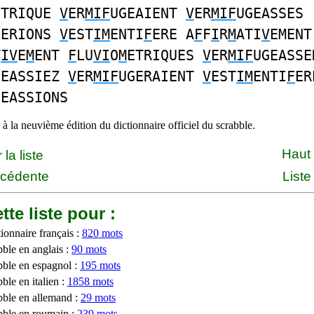
ETRIQUE
V
ER
MIF
UGEAIENT
V
ER
MIF
UGEASSES
GERIONS
V
EST
IM
ENTI
F
ERE A
F
F
I
R
M
ATI
V
EMENT
T
IV
E
M
ENT
F
LU
VI
O
M
ETRIQUES
V
ER
MIF
UGEASSE
GEASSIEZ
V
ER
MIF
UGERAIENT
V
EST
IM
ENTI
F
ER
GEASSIONS
à la neuvième édition du dictionnaire officiel du scrabble.
Haut
la liste
écédente
Liste
tte liste pour :
ionnaire français :
820 mots
bble en anglais :
90 mots
bble en espagnol :
195 mots
ble en italien :
1858 mots
bble en allemand :
29 mots
bble en roumain :
239 mots