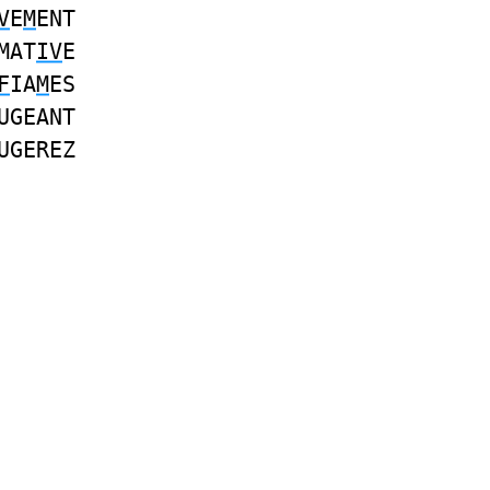
V
E
M
ENT
MAT
IV
E
F
IA
M
ES
UGEANT
UGEREZ