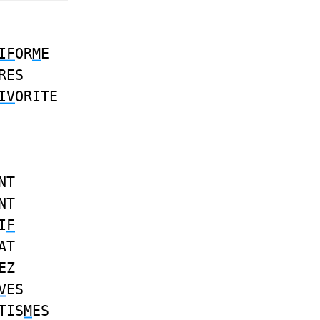
IF
OR
M
E
RES
IV
ORITE
NT
NT
I
F
AT
EZ
V
ES
TIS
M
ES