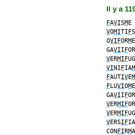
Il y a 1
F
A
VI
S
M
V
O
MI
TI
F
O
VIF
OR
M
GA
VI
I
F
O
V
ER
MIF
U
VI
NI
F
IA
F
AUT
IV
E
F
LU
VI
O
M
GA
VI
I
F
O
V
ER
MIF
O
V
ER
MIF
U
V
ERS
IF
I
CON
FI
R
M