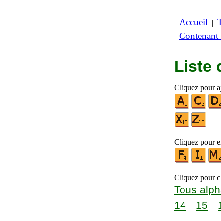
Accueil
|
Contenant
Liste
Cliquez pour a
Cliquez pour en
Cliquez pour ch
Tous alph
14
15