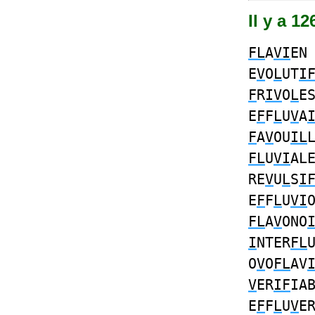
Il y a 1
FL
A
VI
E
E
V
O
L
UT
I
F
R
IV
O
L
E
E
F
F
L
U
V
A
F
A
V
OU
IL
FL
U
VI
AL
RE
V
U
L
S
I
E
F
F
L
U
VI
FL
A
V
ONO
I
NTER
FL
O
V
O
FL
AV
V
ER
IF
IA
E
F
F
L
U
V
E