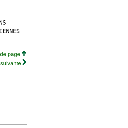
NS
IENNES
 de page
 suivante