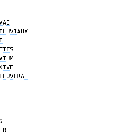
V
A
I
FL
U
VI
AUX
F
T
IF
S
VI
UM
X
IV
E
F
L
U
V
ERA
I
S
ER