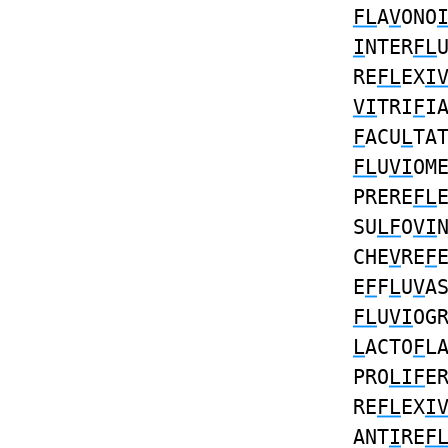
FL
A
V
ONO
I
NTER
FL
RE
FL
EX
I
VI
TRI
F
I
F
ACU
L
TA
FL
U
VI
OM
PRERE
FL
SU
LF
O
VI
CHE
V
RE
F
E
F
F
L
U
V
A
FL
U
VI
OG
L
ACTO
F
L
PRO
LIF
E
RE
FL
EX
I
ANT
I
RE
F