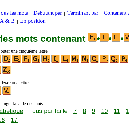
Tous les mots
Débutant par
Terminant par
Contenant
|
|
|
 A & B
En position
|
 des mots contenant
•
•
•
jouter une cinquième lettre
lever une lettre
anger la taille des mots
abétique
Tous par taille
7
8
9
10
11
16
17