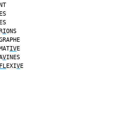
NT
ES
ES
R
I
ONS
GRAPHE
MAT
IV
E
A
V
INES
FL
EXI
V
E