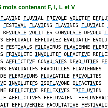
26 mots contenant F, I, L et V
N
FL
A
VI
NE
FL
U
VI
AL
F
R
IV
O
L
E
V
O
LI
TI
F
E
F
F
L
U
F
F
EST
IV
A
L
FL
A
VI
ENS
FL
A
VI
NES
FL
U
VI
ALE
S RE
V
U
L
S
IF
V
O
LI
TI
F
S CON
V
U
L
S
IF
DE
V
O
L
UT
I
I
S E
F
F
L
U
V
A
I
T E
F
F
L
U
VI
EZ E
V
A
L
UAT
IF
E
V
O
L
U
LE
F
EST
IV
A
L
S
FIL
O
V
IRUS
FL
A
VI
ENNE
FL
ERO
ES
F
R
IV
O
L
ITE
I
N
V
O
L
UTI
F
O
LF
ACT
IV
E RE
FL
E
F
S A
F
F
LI
CTI
V
E CON
V
U
L
S
IF
S DE
V
O
L
UT
IF
S E
F
ONS E
V
A
L
UAT
IF
S
F
A
V
OU
IL
LES
FL
A
VI
ENNES
I
DE
FL
ERO
VI
UMS
FL
U
VI
ATILE
F
R
IV
O
L
ITES
U
V
E
I
N
V
O
L
UTI
F
S
I
SO
FL
A
V
ONE O
LF
ACT
IV
ES
I
NE RE
FL
ECT
IV
E RE
FL
EX
IV
ES TR
IFL
U
V
IEN
B
L
E A
F
F
LI
CTI
V
ES E
F
F
L
U
V
A
I
ENT E
F
F
L
U
V
ERA
I
RA
I
T E
F
F
L
U
V
ER
I
EZ
F
ACU
L
TAT
IV
E
F
EST
IV
A
L
I