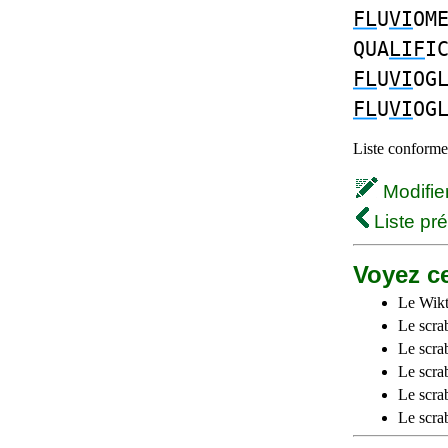
FL
U
VI
OM
QUA
LIF
I
FL
U
VI
OG
FL
U
VI
OG
Liste conforme 
Modifier 
Liste pr
Voyez ce
Le Wikt
Le scra
Le scra
Le scrab
Le scra
Le scra