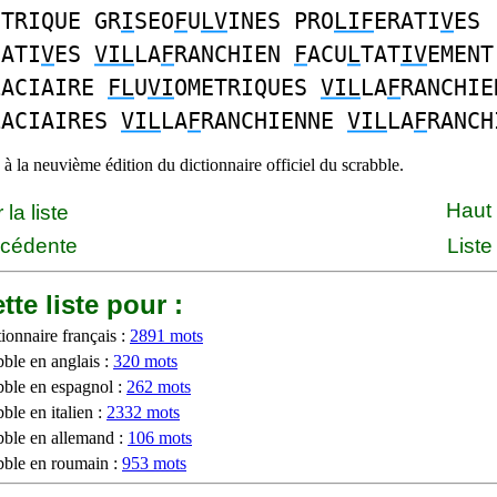
ETRIQUE GR
I
SEO
F
U
LV
INES PRO
LIF
ERATI
V
ES
CATI
V
ES
VIL
LA
F
RANCHIEN
F
ACU
L
TAT
IV
EMENT
LACIAIRE
FL
U
VI
OMETRIQUES
VIL
LA
F
RANCHIE
LACIAIRES
VIL
LA
F
RANCHIENNE
VIL
LA
F
RANCH
à la neuvième édition du dictionnaire officiel du scrabble.
Haut
la liste
écédente
Liste
tte liste pour :
ionnaire français :
2891 mots
bble en anglais :
320 mots
bble en espagnol :
262 mots
ble en italien :
2332 mots
bble en allemand :
106 mots
bble en roumain :
953 mots