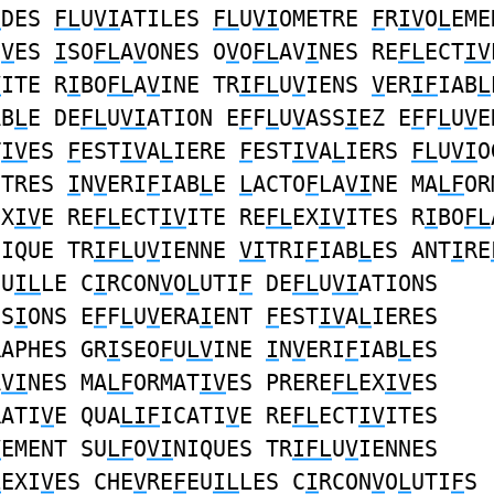
I
DES
FL
U
VI
ATILES
FL
U
VI
OMETRE
F
R
IV
O
L
EME
U
V
ES
I
SO
FL
A
V
ONES O
V
O
FL
AV
I
NES RE
FL
ECT
IV
V
ITE R
I
BO
FL
A
V
INE TR
IFL
U
V
IENS
V
ER
IF
IAB
L
AB
L
E DE
FL
U
VI
ATION E
F
F
L
U
V
ASS
I
EZ E
F
F
L
U
V
E
T
IV
ES
F
EST
IV
A
L
IERE
F
EST
IV
A
L
IERS
FL
U
VI
O
ETRES
I
N
V
ERI
F
IAB
L
E
L
ACTO
F
LA
VI
NE MA
LF
OR
EX
IV
E RE
FL
ECT
IV
ITE RE
FL
EX
IV
ITES R
I
BO
FL
NIQUE TR
IFL
U
V
IENNE
VI
TRI
F
IAB
L
ES ANT
I
RE
EU
IL
LE C
I
RCON
V
O
L
UTI
F
DE
FL
U
VI
ATIONS
SS
I
ONS E
F
F
L
U
V
ERA
I
ENT
F
EST
IV
A
L
IERES
RAPHES GR
I
SEO
F
U
LV
INE
I
N
V
ERI
F
IAB
L
ES
A
VI
NES MA
LF
ORMAT
IV
ES PRERE
FL
EX
IV
ES
RATI
V
E QUA
LIF
ICATI
V
E RE
FL
ECT
IV
ITES
V
EMENT SU
LF
O
VI
NIQUES TR
IFL
U
V
IENNES
L
EXI
V
ES CHE
V
RE
F
EU
IL
LES C
I
RCON
V
O
L
UTI
F
S