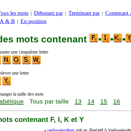
Tous les mots
Débutant par
Terminant par
Contenant
|
|
|
 A & B
En position
|
 des mots contenant
•
•
•
jouter une cinquième lettre
lever une lettre
anger la taille des mots
abétique
Tous par taille
13
14
15
16
 mots contenant F, I, K et Y
•
yellowknifien
adj.m. Relatif à Yellowknife