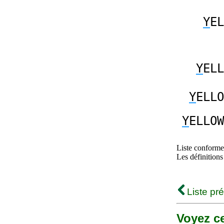
Y
EL
Y
ELL
Y
ELLO
Y
ELLOW
Liste conforme 
Les définitions
Liste pr
Voyez ce