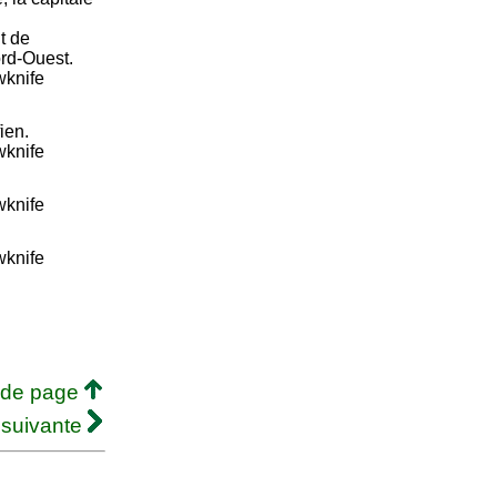
t de
ord-Ouest.
wknife
ien.
wknife
wknife
wknife
 de page
 suivante