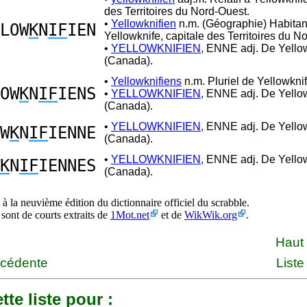
des Territoires du Nord-Ouest.
•
Yellowknifien
n.m. (Géographie) Habitan
LOW
K
N
IF
IEN
Yellowknife, capitale des Territoires du N
•
YELLOWKNIFIEN,
ENNE adj. De Yello
(Canada).
•
Yellowknifiens
n.m. Pluriel de Yellowknif
OW
K
N
IF
IENS
•
YELLOWKNIFIEN,
ENNE adj. De Yello
(Canada).
•
YELLOWKNIFIEN,
ENNE adj. De Yello
W
K
N
IF
IENNE
(Canada).
•
YELLOWKNIFIEN,
ENNE adj. De Yello
K
N
IF
IENNES
(Canada).
à la neuvième édition du dictionnaire officiel du scrabble.
 sont de courts extraits de
1Mot.net
et de
WikWik.org
.
Haut
écédente
Liste
tte liste pour :