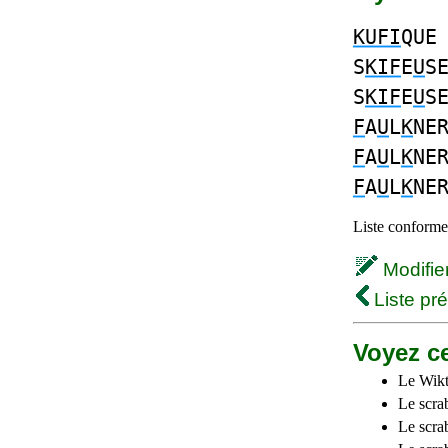
KUFI
QUE
S
KIF
E
U
S
S
KIF
E
U
S
F
A
U
L
K
NE
F
A
U
L
K
NE
F
A
U
L
K
NE
Liste conforme 
Modifier 
Liste pr
Voyez ce
Le Wikt
Le scra
Le scra