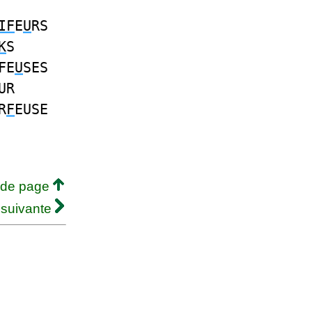
IF
E
U
RS
K
S
FE
U
SES
UR
R
F
EUSE
 de page
 suivante