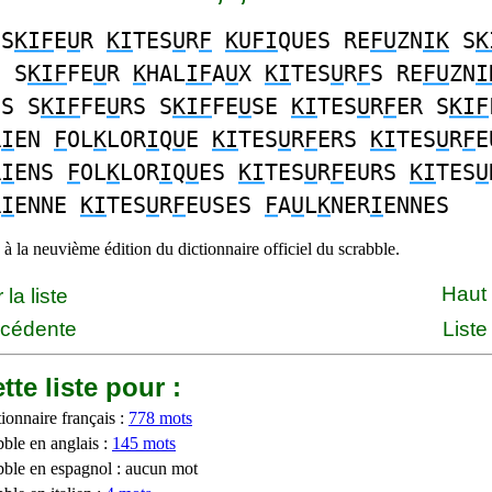
 S
KIF
E
U
R
KI
TES
U
R
F
KUFI
QUES RE
FU
ZN
IK
S
K
E S
KIF
FE
U
R
K
HAL
IF
A
U
X
KI
TES
U
R
F
S RE
FU
ZN
I
ES S
KIF
FE
U
RS S
KIF
FE
U
SE
KI
TES
U
R
F
ER S
KIF
R
I
EN
F
OL
K
LOR
I
Q
U
E
KI
TES
U
R
F
ERS
KI
TES
U
R
F
E
R
I
ENS
F
OL
K
LOR
I
Q
U
ES
KI
TES
U
R
F
EURS
KI
TES
U
R
I
ENNE
KI
TES
U
R
F
EUSES
F
A
U
L
K
NER
I
ENNES
à la neuvième édition du dictionnaire officiel du scrabble.
Haut
la liste
écédente
Liste
tte liste pour :
ionnaire français :
778 mots
bble en anglais :
145 mots
bble en espagnol : aucun mot