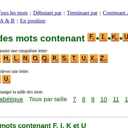
Tous les mots
Débutant par
Terminant par
Contenant
|
|
|
 A & B
En position
|
 des mots contenant
•
•
•
jouter une cinquième lettre
lever une lettre
anger la taille des mots
abétique
Tous par taille
7
8
9
10
11
7 mots contenant F, I, K et U