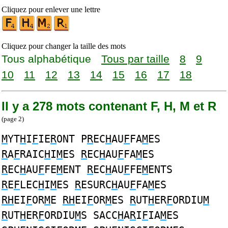
Cliquez pour enlever une lettre
Cliquez pour changer la taille des mots
Tous alphabétique
Tous par taille
8
9
10
11
12
13
14
15
16
17
18
Il y a 278 mots contenant F, H, M et R
(page 2)
M
YT
H
I
F
IE
R
ONT P
R
EC
H
AU
F
FA
M
ES
R
A
F
RAIC
H
I
M
ES
R
EC
H
AU
F
FA
M
ES
R
EC
H
AU
F
FE
M
ENT
R
EC
H
AU
F
FE
M
ENTS
R
E
F
LEC
H
I
M
ES
R
ESURC
H
AU
F
FA
M
ES
RH
EI
F
OR
M
E
RH
EI
F
OR
M
ES
R
UT
H
ER
F
ORDIU
M
R
UT
H
ER
F
ORDIU
M
S SACC
H
A
R
I
F
IA
M
ES