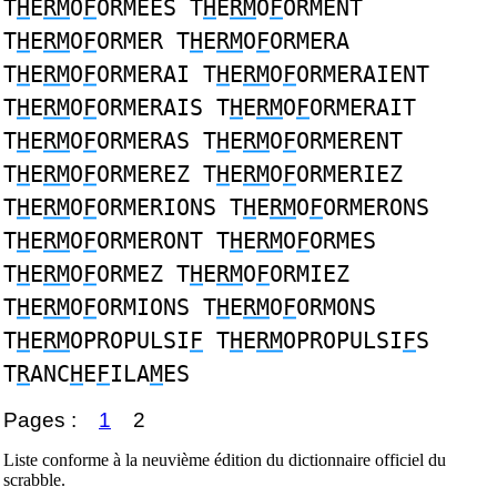
T
H
E
RM
O
F
ORMEES T
H
E
RM
O
F
ORMENT
T
H
E
RM
O
F
ORMER T
H
E
RM
O
F
ORMERA
T
H
E
RM
O
F
ORMERAI T
H
E
RM
O
F
ORMERAIENT
T
H
E
RM
O
F
ORMERAIS T
H
E
RM
O
F
ORMERAIT
T
H
E
RM
O
F
ORMERAS T
H
E
RM
O
F
ORMERENT
T
H
E
RM
O
F
ORMEREZ T
H
E
RM
O
F
ORMERIEZ
T
H
E
RM
O
F
ORMERIONS T
H
E
RM
O
F
ORMERONS
T
H
E
RM
O
F
ORMERONT T
H
E
RM
O
F
ORMES
T
H
E
RM
O
F
ORMEZ T
H
E
RM
O
F
ORMIEZ
T
H
E
RM
O
F
ORMIONS T
H
E
RM
O
F
ORMONS
T
H
E
RM
OPROPULSI
F
T
H
E
RM
OPROPULSI
F
S
T
R
ANC
H
E
F
ILA
M
ES
Pages :
1
2
Liste conforme à la neuvième édition du dictionnaire officiel du
scrabble.