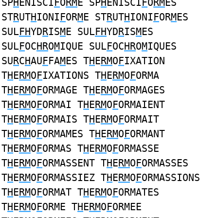
SP
H
ENISCI
F
O
RM
E SP
H
ENISCI
F
O
RM
ES
ST
R
UT
H
IONI
F
OR
M
E ST
R
UT
H
IONI
F
OR
M
ES
SUL
FH
YD
R
IS
M
E SUL
FH
YD
R
IS
M
ES
SUL
F
OC
HR
O
M
IQUE SUL
F
OC
HR
O
M
IQUES
SU
R
C
H
AU
F
FA
M
ES T
H
E
RM
O
F
IXATION
T
H
E
RM
O
F
IXATIONS T
H
E
RM
O
F
ORMA
T
H
E
RM
O
F
ORMAGE T
H
E
RM
O
F
ORMAGES
T
H
E
RM
O
F
ORMAI T
H
E
RM
O
F
ORMAIENT
T
H
E
RM
O
F
ORMAIS T
H
E
RM
O
F
ORMAIT
T
H
E
RM
O
F
ORMAMES T
H
E
RM
O
F
ORMANT
T
H
E
RM
O
F
ORMAS T
H
E
RM
O
F
ORMASSE
T
H
E
RM
O
F
ORMASSENT T
H
E
RM
O
F
ORMASSES
T
H
E
RM
O
F
ORMASSIEZ T
H
E
RM
O
F
ORMASSIONS
T
H
E
RM
O
F
ORMAT T
H
E
RM
O
F
ORMATES
T
H
E
RM
O
F
ORME T
H
E
RM
O
F
ORMEE