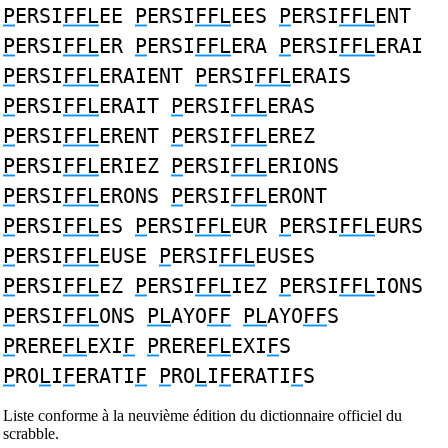
P
ERSI
FFL
EE
P
ERSI
FFL
EES
P
ERSI
FFL
ENT
P
ERSI
FFL
ER
P
ERSI
FFL
ERA
P
ERSI
FFL
ERAI
P
ERSI
FFL
ERAIENT
P
ERSI
FFL
ERAIS
P
ERSI
FFL
ERAIT
P
ERSI
FFL
ERAS
P
ERSI
FFL
ERENT
P
ERSI
FFL
EREZ
P
ERSI
FFL
ERIEZ
P
ERSI
FFL
ERIONS
P
ERSI
FFL
ERONS
P
ERSI
FFL
ERONT
P
ERSI
FFL
ES
P
ERSI
FFL
EUR
P
ERSI
FFL
EURS
P
ERSI
FFL
EUSE
P
ERSI
FFL
EUSES
P
ERSI
FFL
EZ
P
ERSI
FFL
IEZ
P
ERSI
FFL
IONS
P
ERSI
FFL
ONS
PL
AYO
FF
PL
AYO
FF
S
P
RERE
FL
EXI
F
P
RERE
FL
EXI
F
S
P
RO
L
I
F
ERATI
F
P
RO
L
I
F
ERATI
F
S
Liste conforme à la neuvième édition du dictionnaire officiel du
scrabble.