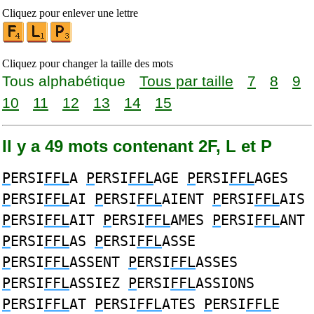
Cliquez pour enlever une lettre
Cliquez pour changer la taille des mots
Tous alphabétique
Tous par taille
7
8
9
10
11
12
13
14
15
Il y a 49 mots contenant 2F, L et P
P
ERSI
FFL
A
P
ERSI
FFL
AGE
P
ERSI
FFL
AGES
P
ERSI
FFL
AI
P
ERSI
FFL
AIENT
P
ERSI
FFL
AIS
P
ERSI
FFL
AIT
P
ERSI
FFL
AMES
P
ERSI
FFL
ANT
P
ERSI
FFL
AS
P
ERSI
FFL
ASSE
P
ERSI
FFL
ASSENT
P
ERSI
FFL
ASSES
P
ERSI
FFL
ASSIEZ
P
ERSI
FFL
ASSIONS
P
ERSI
FFL
AT
P
ERSI
FFL
ATES
P
ERSI
FFL
E