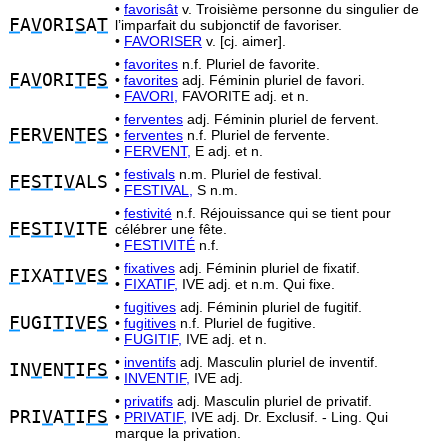
•
favorisât
v. Troisième personne du singulier de
F
A
V
ORI
S
A
T
l’imparfait du subjonctif de favoriser.
•
FAVORISER
v. [cj. aimer].
•
favorites
n.f. Pluriel de favorite.
F
A
V
ORI
T
E
S
•
favorites
adj. Féminin pluriel de favori.
•
FAVORI,
FAVORITE adj. et n.
•
ferventes
adj. Féminin pluriel de fervent.
F
ER
V
EN
T
E
S
•
ferventes
n.f. Pluriel de fervente.
•
FERVENT,
E adj. et n.
•
festivals
n.m. Pluriel de festival.
F
E
ST
I
V
ALS
•
FESTIVAL,
S n.m.
•
festivité
n.f. Réjouissance qui se tient pour
F
E
ST
I
V
ITE
célébrer une fête.
•
FESTIVITÉ
n.f.
•
fixatives
adj. Féminin pluriel de fixatif.
F
IXA
T
I
V
E
S
•
FIXATIF,
IVE adj. et n.m. Qui fixe.
•
fugitives
adj. Féminin pluriel de fugitif.
F
UGI
T
I
V
E
S
•
fugitives
n.f. Pluriel de fugitive.
•
FUGITIF,
IVE adj. et n.
•
inventifs
adj. Masculin pluriel de inventif.
IN
V
EN
T
I
FS
•
INVENTIF,
IVE adj.
•
privatifs
adj. Masculin pluriel de privatif.
PRI
V
A
T
I
FS
•
PRIVATIF,
IVE adj. Dr. Exclusif. - Ling. Qui
marque la privation.