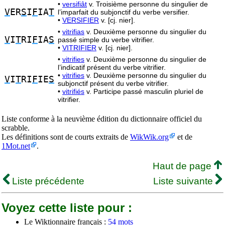
•
versifiât
v. Troisième personne du singulier de
V
ER
S
I
F
IA
T
l’imparfait du subjonctif du verbe versifier.
•
VERSIFIER
v. [cj. nier].
•
vitrifias
v. Deuxième personne du singulier du
V
I
T
RI
F
IA
S
passé simple du verbe vitrifier.
•
VITRIFIER
v. [cj. nier].
•
vitrifies
v. Deuxième personne du singulier de
l’indicatif présent du verbe vitrifier.
•
vitrifies
v. Deuxième personne du singulier du
V
I
T
RI
F
IE
S
subjonctif présent du verbe vitrifier.
•
vitrifiés
v. Participe passé masculin pluriel de
vitrifier.
Liste conforme à la neuvième édition du dictionnaire officiel du
scrabble.
Les définitions sont de courts extraits de
WikWik.org
et de
1Mot.net
.
Haut de page
Liste précédente
Liste suivante
Voyez cette liste pour :
Le Wiktionnaire français :
54 mots