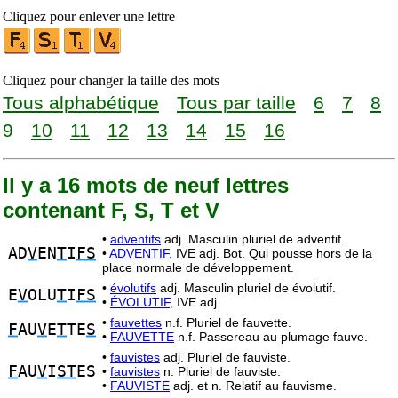
Cliquez pour enlever une lettre
Cliquez pour changer la taille des mots
Tous alphabétique
Tous par taille
6
7
8
9
10
11
12
13
14
15
16
Il y a 16 mots de neuf lettres
contenant F, S, T et V
•
adventifs
adj. Masculin pluriel de adventif.
AD
V
EN
T
I
FS
•
ADVENTIF,
IVE adj. Bot. Qui pousse hors de la
place normale de développement.
•
évolutifs
adj. Masculin pluriel de évolutif.
E
V
OLU
T
I
FS
•
ÉVOLUTIF,
IVE adj.
•
fauvettes
n.f. Pluriel de fauvette.
F
AU
V
E
T
TE
S
•
FAUVETTE
n.f. Passereau au plumage fauve.
•
fauvistes
adj. Pluriel de fauviste.
F
AU
V
I
ST
ES
•
fauvistes
n. Pluriel de fauviste.
•
FAUVISTE
adj. et n. Relatif au fauvisme.