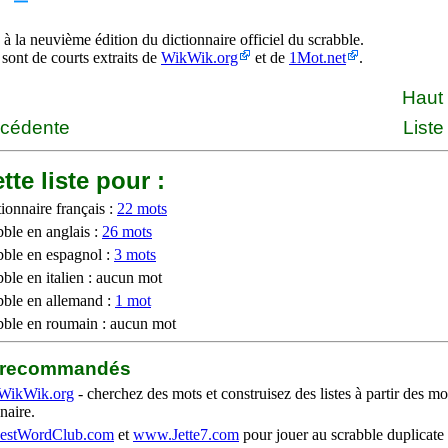
à la neuvième édition du dictionnaire officiel du scrabble.
 sont de courts extraits de
WikWik.org
et de
1Mot.net
.
Haut
écédente
Liste
tte liste pour :
ionnaire français :
22 mots
bble en anglais :
26 mots
bble en espagnol :
3 mots
ble en italien : aucun mot
bble en allemand :
1 mot
bble en roumain : aucun mot
b recommandés
WikWik.org
- cherchez des mots et construisez des listes à partir des mo
naire.
stWordClub.com
et
www.Jette7.com
pour jouer au scrabble duplicate 