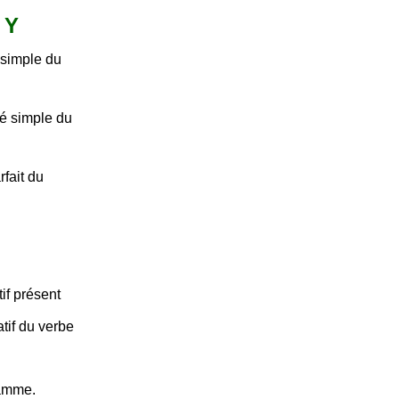
 Y
 simple du
é simple du
fait du
if présent
tif du verbe
lamme.