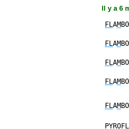
Il y a 6
FL
A
M
BO
FL
A
M
BO
FL
A
M
BO
FL
A
M
BO
FL
A
M
BO
P
Y
RO
FL