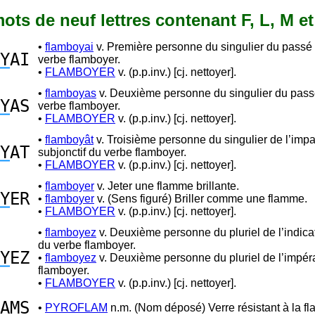
 mots de neuf lettres contenant F, L, M et
•
flamboyai
v. Première personne du singulier du passé
Y
AI
verbe flamboyer.
•
FLAMBOYER
v. (p.p.inv.) [cj. nettoyer].
•
flamboyas
v. Deuxième personne du singulier du pass
Y
AS
verbe flamboyer.
•
FLAMBOYER
v. (p.p.inv.) [cj. nettoyer].
•
flamboyât
v. Troisième personne du singulier de l’impar
Y
AT
subjonctif du verbe flamboyer.
•
FLAMBOYER
v. (p.p.inv.) [cj. nettoyer].
•
flamboyer
v. Jeter une flamme brillante.
Y
ER
•
flamboyer
v. (Sens figuré) Briller comme une flamme.
•
FLAMBOYER
v. (p.p.inv.) [cj. nettoyer].
•
flamboyez
v. Deuxième personne du pluriel de l’indicat
du verbe flamboyer.
Y
EZ
•
flamboyez
v. Deuxième personne du pluriel de l’impéra
flamboyer.
•
FLAMBOYER
v. (p.p.inv.) [cj. nettoyer].
A
M
S
•
PYROFLAM
n.m. (Nom déposé) Verre résistant à la f