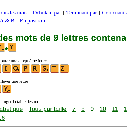
Tous les mots
Débutant par
Terminant par
Contenant
|
|
|
 A & B
En position
|
des mots de 9 lettres contena
•
jouter une cinquième lettre
lever une lettre
anger la taille des mots
abétique
Tous par taille
7
8
9
10
11
16