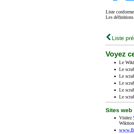
Liste conforme 
Les définitions
Liste pr
Voyez ce
Le Wikt
Le scra
Le scra
Le scrab
Le scra
Le scra
Sites we
Visitez
Wiktion
www.Be