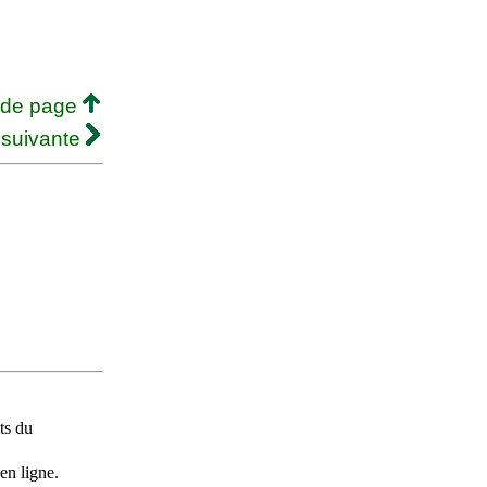
 de page
 suivante
ts du
en ligne.