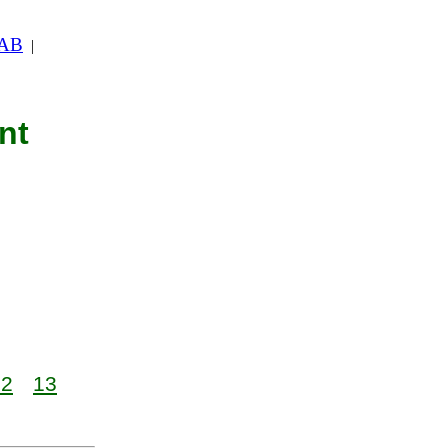
 AB
|
nt
12
13