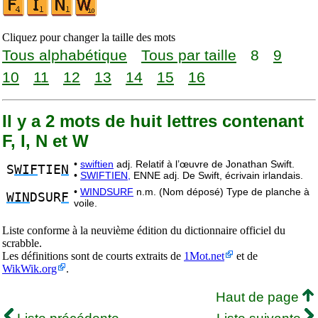
Cliquez pour changer la taille des mots
Tous alphabétique
Tous par taille
8
9
10
11
12
13
14
15
16
Il y a 2 mots de huit lettres contenant
F, I, N et W
•
swiftien
adj. Relatif à l’œuvre de Jonathan Swift.
S
WIF
TIE
N
•
SWIFTIEN,
ENNE adj. De Swift, écrivain irlandais.
•
WINDSURF
n.m. (Nom déposé) Type de planche à
WIN
DSUR
F
voile.
Liste conforme à la neuvième édition du dictionnaire officiel du
scrabble.
Les définitions sont de courts extraits de
1Mot.net
et de
WikWik.org
.
Haut de page