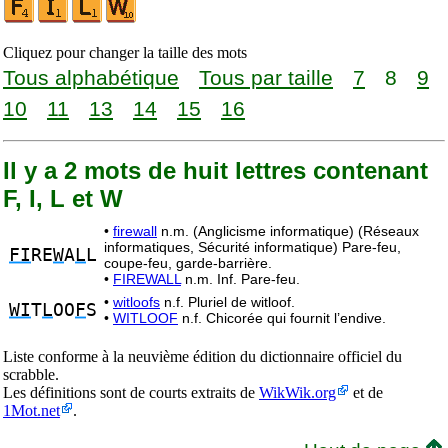
Cliquez pour changer la taille des mots
Tous alphabétique
Tous par taille
7
8
9
10
11
13
14
15
16
Il y a 2 mots de huit lettres contenant
F, I, L et W
•
firewall
n.m. (Anglicisme informatique) (Réseaux
informatiques, Sécurité informatique) Pare-feu,
FI
RE
W
A
L
L
coupe-feu, garde-barrière.
•
FIREWALL
n.m. Inf. Pare-feu.
•
witloofs
n.f. Pluriel de witloof.
WI
T
L
OO
F
S
•
WITLOOF
n.f. Chicorée qui fournit l’endive.
Liste conforme à la neuvième édition du dictionnaire officiel du
scrabble.
Les définitions sont de courts extraits de
WikWik.org
et de
1Mot.net
.