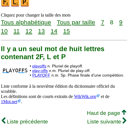
Cliquez pour changer la taille des mots
Tous alphabétique
Tous par taille
7
8
9
10
11
12
13
14
15
Il y a un seul mot de huit lettres
contenant 2F, L et P
•
playoffs
n. Pluriel de playoff.
PL
AYO
FF
S
•
play-offs
n.m. Pluriel de play-off.
•
PLAYOFF
n.m. Sp. Phase finale d’une compétition.
Liste conforme à la neuvième édition du dictionnaire officiel du
scrabble.
Les définitions sont de courts extraits de
WikWik.org
et de
1Mot.net
.
Haut de page
Liste précédente
Liste suivante