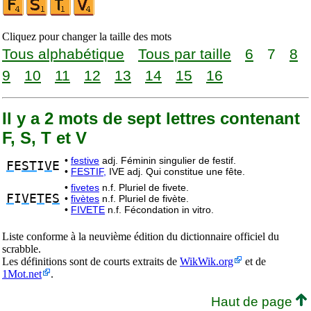
Cliquez pour changer la taille des mots
Tous alphabétique
Tous par taille
6
7
8
9
10
11
12
13
14
15
16
Il y a 2 mots de sept lettres contenant
F, S, T et V
•
festive
adj. Féminin singulier de festif.
F
E
ST
I
V
E
•
FESTIF,
IVE adj. Qui constitue une fête.
•
fivetes
n.f. Pluriel de fivete.
F
I
V
E
T
E
S
•
fivètes
n.f. Pluriel de fivète.
•
FIVETE
n.f. Fécondation in vitro.
Liste conforme à la neuvième édition du dictionnaire officiel du
scrabble.
Les définitions sont de courts extraits de
WikWik.org
et de
1Mot.net
.
Haut de page