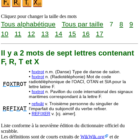
Cliquez pour changer la taille des mots
Tous alphabétique
Tous par taille
7
8
9
10
11
12
13
14
15
16
17
Il y a 2 mots de sept lettres contenant
F, R, T et X
•
foxtrot
n.m. (Danse) Type de danse de salon.
•
foxtrot
n. (Radiotéléphonie) Mot de code
radiotéléphonique de l’OACI, OTAN et SIA pour la
F
O
XTR
OT
lettre latine F.
•
foxtrot
n. Pavillon du code international des signaux
maritimes correspondant à la lettre F.
•
refixât
v. Troisième personne du singulier de
R
E
F
I
X
A
T
l’imparfait du subjonctif du verbe refixer.
•
REFIXER
v. [cj. aimer].
Liste conforme à la neuvième édition du dictionnaire officiel du
scrabble.
Les définitions sont de courts extraits de
WikWik.org
et de