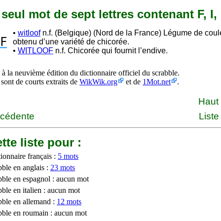
n seul mot de sept lettres contenant F, I,
•
witloof
n.f. (Belgique) (Nord de la France) Légume de cou
F
obtenu d’une variété de chicorée.
•
WITLOOF
n.f. Chicorée qui fournit l’endive.
à la neuvième édition du dictionnaire officiel du scrabble.
 sont de courts extraits de
WikWik.org
et de
1Mot.net
.
Haut
écédente
Liste
tte liste pour :
ionnaire français :
5 mots
bble en anglais :
23 mots
bble en espagnol : aucun mot
ble en italien : aucun mot
bble en allemand :
12 mots
bble en roumain : aucun mot