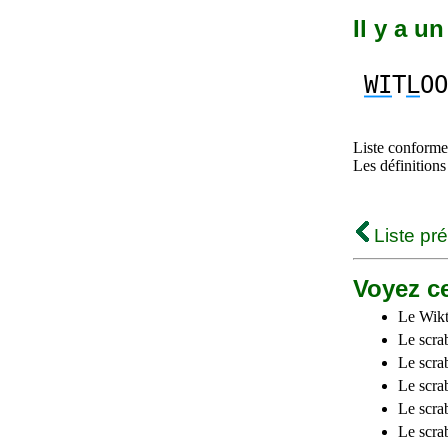
Il y a u
WI
T
L
OO
Liste conforme 
Les définitions
Liste pr
Voyez ce
Le Wikt
Le scra
Le scra
Le scrab
Le scra
Le scra