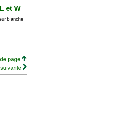
 L et W
leur blanche
 de page
 suivante