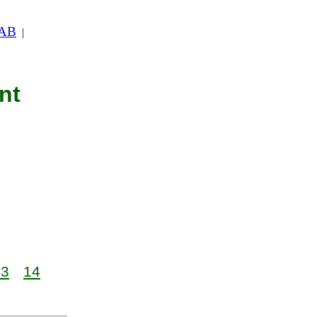
 AB
|
nt
13
14