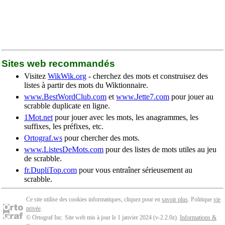
Sites web recommandés
Visitez
WikWik.org
- cherchez des mots et construisez des
listes à partir des mots du Wiktionnaire.
www.BestWordClub.com
et
www.Jette7.com
pour jouer au
scrabble duplicate en ligne.
1Mot.net
pour jouer avec les mots, les anagrammes, les
suffixes, les préfixes, etc.
Ortograf.ws
pour chercher des mots.
www.ListesDeMots.com
pour des listes de mots utiles au jeu
de scrabble.
fr.DupliTop.com
pour vous entraîner sérieusement au
scrabble.
Ce site utilise des cookies informatiques, cliquez pour en
savoir plus
. Politique
vie
privée
.
© Ortograf Inc. Site web mis à jour le 1 janvier 2024 (v-2.2.0
z
).
Informations &