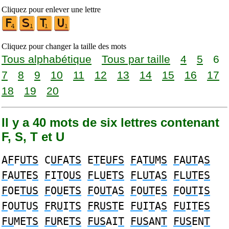
Cliquez pour enlever une lettre
Cliquez pour changer la taille des mots
Tous alphabétique
Tous par taille
4
5
6
7
8
9
10
11
12
13
14
15
16
17
18
19
20
Il y a 40 mots de six lettres contenant
F, S, T et U
A
F
F
UTS
C
UF
A
TS
E
T
E
UFS
F
A
TU
M
S
F
A
UT
A
S
F
A
UT
E
S
F
I
T
O
US
F
L
U
E
TS
F
L
UT
A
S
F
L
UT
E
S
F
OE
TUS
F
O
U
E
TS
F
O
UT
A
S
F
O
UT
E
S
F
O
UT
I
S
F
O
UT
U
S
F
R
U
I
TS
F
R
UST
E
FU
I
T
A
S
FU
I
T
E
S
FU
ME
TS
FU
RE
TS
FUS
AI
T
FUS
AN
T
FUS
EN
T