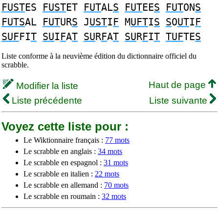
FUST
ES
FUST
ET
FUT
AL
S
FUT
EE
S
FUT
ON
S
FUTS
AL
FUT
UR
S
J
UST
I
F
M
UFT
I
S
S
O
UT
I
F
SUF
FI
T
SU
I
F
A
T
SU
R
F
A
T
SU
R
F
I
T
TUF
TE
S
Liste conforme à la neuvième édition du dictionnaire officiel du
scrabble.
Haut de page
Modifier la liste
Liste précédente
Liste suivante
Voyez cette liste pour :
Le Wiktionnaire français :
77 mots
Le scrabble en anglais :
34 mots
Le scrabble en espagnol :
31 mots
Le scrabble en italien :
22 mots
Le scrabble en allemand :
70 mots
Le scrabble en roumain :
32 mots