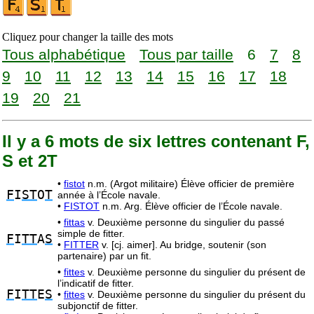
Cliquez pour changer la taille des mots
Tous alphabétique
Tous par taille
6
7
8
9
10
11
12
13
14
15
16
17
18
19
20
21
Il y a 6 mots de six lettres contenant F,
S et 2T
•
fistot
n.m. (Argot militaire) Élève officier de première
F
I
ST
O
T
année à l’École navale.
•
FISTOT
n.m. Arg. Élève officier de l’École navale.
•
fittas
v. Deuxième personne du singulier du passé
simple de fitter.
F
I
TT
A
S
•
FITTER
v. [cj. aimer]. Au bridge, soutenir (son
partenaire) par un fit.
•
fittes
v. Deuxième personne du singulier du présent de
l’indicatif de fitter.
F
I
TT
E
S
•
fittes
v. Deuxième personne du singulier du présent du
subjonctif de fitter.