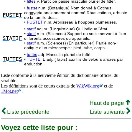
•
fittés
v. Participe passé masculin pluriel de fitter.
•
fustet
n.m. (Botanique) Nom donné à Cotinus
coggygria anciennement nommé Rhus cotinus, arbuste
F
U
ST
E
T
de la famille des…
•
FUSTET
n.m. Arbrisseau à houppes plumeuses.
•
statif
adj.m. (Linguistique) Qui indique l’état.
•
statif
n.m. (Sciences) Support ou socle servant à fixer
ST
A
T
I
F
différents accessoires ou appareils.
•
statif
n.m. (Sciences) (En particulier) Partie non-
optique d’un microscope : pied, tube, corps.
•
tuftés
adj. Masculin pluriel de tufté.
T
U
FT
E
S
•
TUFTÉ,
E adj. (Tapis) aux fils de velours ancrés par
enduction.
Liste conforme à la neuvième édition du dictionnaire officiel du
scrabble.
Les définitions sont de courts extraits de
WikWik.org
et de
1Mot.net
.
Haut de page
Liste précédente
Liste suivante
Voyez cette liste pour :