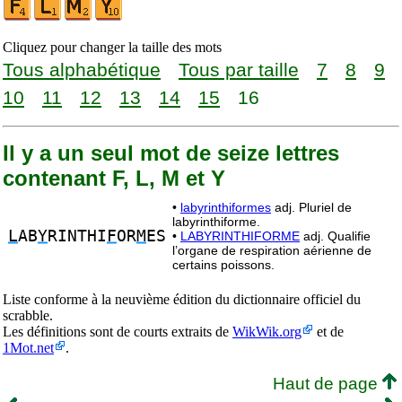
Cliquez pour changer la taille des mots
Tous alphabétique
Tous par taille
7
8
9
10
11
12
13
14
15
16
Il y a un seul mot de seize lettres
contenant F, L, M et Y
•
labyrinthiformes
adj. Pluriel de
labyrinthiforme.
L
AB
Y
RINTHI
F
OR
M
ES
•
LABYRINTHIFORME
adj. Qualifie
l’organe de respiration aérienne de
certains poissons.
Liste conforme à la neuvième édition du dictionnaire officiel du
scrabble.
Les définitions sont de courts extraits de
WikWik.org
et de
1Mot.net
.
Haut de page