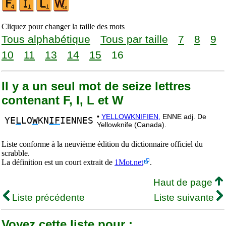
Cliquez pour changer la taille des mots
Tous alphabétique
Tous par taille
7
8
9
10
11
13
14
15
16
Il y a un seul mot de seize lettres
contenant F, I, L et W
•
YELLOWKNIFIEN,
ENNE adj. De
YE
L
LO
W
KN
IF
IENNES
Yellowknife (Canada).
Liste conforme à la neuvième édition du dictionnaire officiel du
scrabble.
La définition est un court extrait de
1Mot.net
.
Haut de page
Liste précédente
Liste suivante
Voyez cette liste pour :