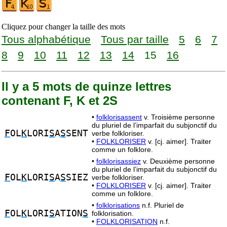
Cliquez pour changer la taille des mots
Tous alphabétique
Tous par taille
5
6
7
8
9
10
11
12
13
14
15
16
Il y a 5 mots de quinze lettres
contenant F, K et 2S
•
folklorisassent
v. Troisième personne
du pluriel de l’imparfait du subjonctif du
F
OL
K
LORI
S
A
S
SENT
verbe folkloriser.
•
FOLKLORISER
v. [cj. aimer]. Traiter
comme un folklore.
•
folklorisassiez
v. Deuxième personne
du pluriel de l’imparfait du subjonctif du
F
OL
K
LORI
S
A
S
SIEZ
verbe folkloriser.
•
FOLKLORISER
v. [cj. aimer]. Traiter
comme un folklore.
•
folklorisations
n.f. Pluriel de
F
OL
K
LORI
S
ATION
S
folklorisation.
•
FOLKLORISATION
n.f.