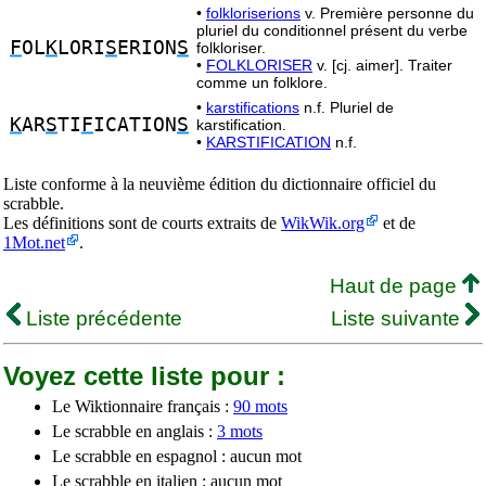
•
folkloriserions
v. Première personne du
pluriel du conditionnel présent du verbe
F
OL
K
LORI
S
ERION
S
folkloriser.
•
FOLKLORISER
v. [cj. aimer]. Traiter
comme un folklore.
•
karstifications
n.f. Pluriel de
K
AR
S
TI
F
ICATION
S
karstification.
•
KARSTIFICATION
n.f.
Liste conforme à la neuvième édition du dictionnaire officiel du
scrabble.
Les définitions sont de courts extraits de
WikWik.org
et de
1Mot.net
.
Haut de page
Liste précédente
Liste suivante
Voyez cette liste pour :
Le Wiktionnaire français :
90 mots
Le scrabble en anglais :
3 mots
Le scrabble en espagnol : aucun mot
Le scrabble en italien : aucun mot