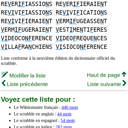
RE
V
ER
IF
IASSIO
N
S RE
V
ER
IF
IERAIE
N
T
RE
VI
VI
F
IASSIO
N
S RE
VI
VI
F
ICATIO
N
S
RE
VI
VI
F
IERAIE
N
T
V
ERM
IF
UGEASSE
N
T
V
ERM
IF
UGERAIE
N
T
V
EST
I
ME
N
TI
F
ERES
VI
DEOCO
NF
ERENCE
VI
DEO
F
REQUE
N
CES
VI
LLA
F
RA
N
CHIENS
VI
SIOCO
NF
ERENCE
Liste conforme à la neuvième édition du dictionnaire officiel du
scrabble.
Haut de page
Modifier la liste
Liste précédente
Liste suivante
Voyez cette liste pour :
Le Wiktionnaire français :
446 mots
Le scrabble en anglais :
44 mots
Le scrabble en espagnol :
54 mots
Le scrabble en italien :
282 mots