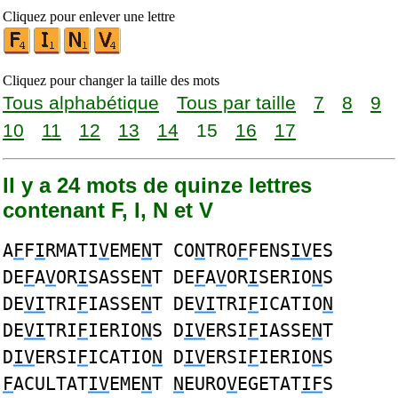
Cliquez pour enlever une lettre
Cliquez pour changer la taille des mots
Tous alphabétique
Tous par taille
7
8
9
10
11
12
13
14
15
16
17
Il y a 24 mots de quinze lettres
contenant F, I, N et V
A
F
F
I
RMATI
V
EME
N
T CO
N
TRO
F
FENS
IV
ES
DE
F
A
V
OR
I
SASSE
N
T DE
F
A
V
OR
I
SERIO
N
S
DE
VI
TRI
F
IASSE
N
T DE
VI
TRI
F
ICATIO
N
DE
VI
TRI
F
IERIO
N
S D
IV
ERSI
F
IASSE
N
T
D
IV
ERSI
F
ICATIO
N
D
IV
ERSI
F
IERIO
N
S
F
ACULTAT
IV
EME
N
T
N
EURO
V
EGETAT
IF
S