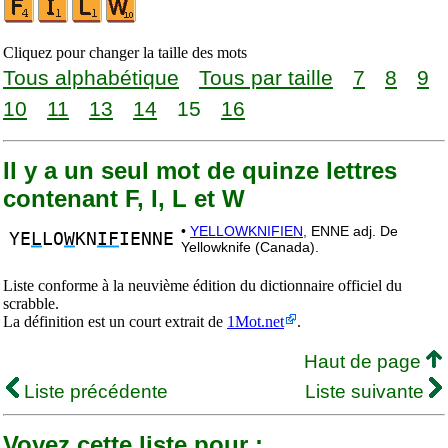
Cliquez pour changer la taille des mots
Tous alphabétique
Tous par taille
7
8
9
10
11
13
14
15
16
Il y a un seul mot de quinze lettres
contenant F, I, L et W
•
YELLOWKNIFIEN,
ENNE adj. De
YE
L
LO
W
KN
IF
IENNE
Yellowknife (Canada).
Liste conforme à la neuvième édition du dictionnaire officiel du
scrabble.
La définition est un court extrait de
1Mot.net
.
Haut de page
Liste précédente
Liste suivante
Voyez cette liste pour :