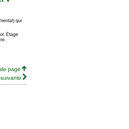
mental) qui
ol. Étage
ire.
 de page
 suivante