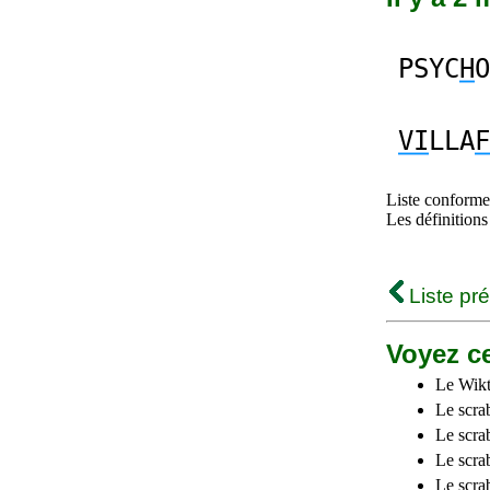
PSYC
H
O
VI
LLA
F
Liste conforme 
Les définitions
Liste pr
Voyez ce
Le Wikt
Le scra
Le scra
Le scrab
Le scra