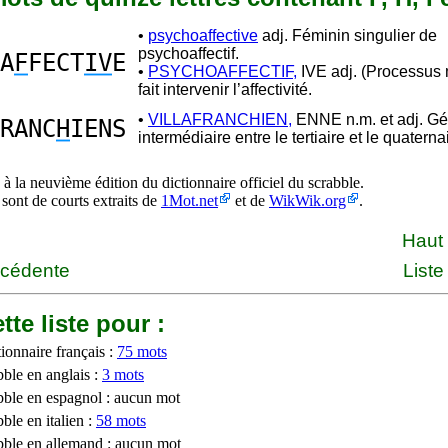
•
psychoaffective
adj. Féminin singulier de
psychoaffectif.
A
F
FECT
IV
E
•
PSYCHOAFFECTIF,
IVE adj. (Processus 
fait intervenir l’affectivité.
•
VILLAFRANCHIEN,
ENNE n.m. et adj. Gé
RANC
H
IENS
intermédiaire entre le tertiaire et le quaterna
à la neuvième édition du dictionnaire officiel du scrabble.
 sont de courts extraits de
1Mot.net
et de
WikWik.org
.
Haut
écédente
Liste
tte liste pour :
ionnaire français :
75 mots
bble en anglais :
3 mots
bble en espagnol : aucun mot
ble en italien :
58 mots
bble en allemand : aucun mot