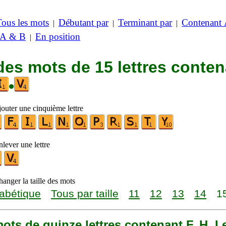
Tous les mots
Débutant par
Terminant par
Contenant
|
|
|
 A & B
En position
|
des mots de 15 lettres conte
•
jouter une cinquième lettre
lever une lettre
anger la taille des mots
abétique
Tous par taille
11
12
13
14
1
 mots de quinze lettres contenant F, H, I 