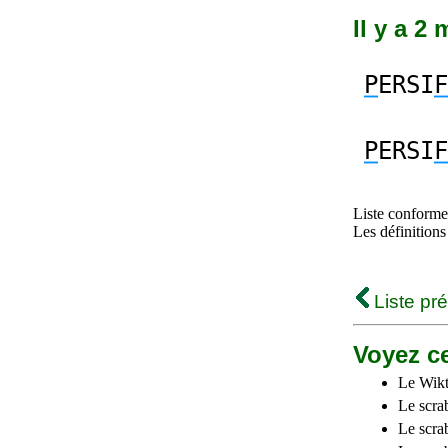
Il y a 2
P
ERSI
F
P
ERSI
F
Liste conforme 
Les définitions
Liste pr
Voyez ce
Le Wikt
Le scra
Le scra