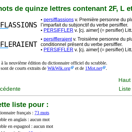
 mots de quinze lettres contenant 2F, L e
•
persifflassions
v. Première personne du plu
FL
ASSIONS
l’imparfait du subjonctif du verbe persiffler.
•
PERSIFFLER
v. [cj. aimer] (= persifler) Litt
•
persiffleraient
v. Troisième personne du plu
FL
ERAIENT
conditionnel présent du verbe persiffler.
•
PERSIFFLER
v. [cj. aimer] (= persifler) Litt
à la neuvième édition du dictionnaire officiel du scrabble.
 sont de courts extraits de
WikWik.org
et de
1Mot.net
.
Haut
écédente
Liste
tte liste pour :
ionnaire français :
73 mots
bble en anglais : aucun mot
bble en espagnol : aucun mot