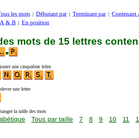
Tous les mots
Débutant par
Terminant par
Contenant
|
|
|
 A & B
En position
|
des mots de 15 lettres conte
•
jouter une cinquième lettre
lever une lettre
anger la taille des mots
abétique
Tous par taille
7
8
9
10
11