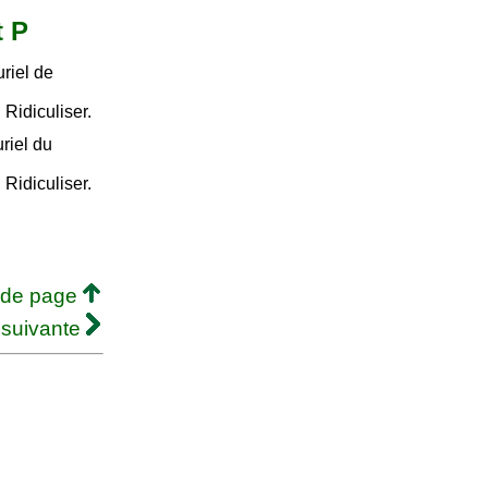
t P
riel de
. Ridiculiser.
riel du
. Ridiculiser.
 de page
 suivante