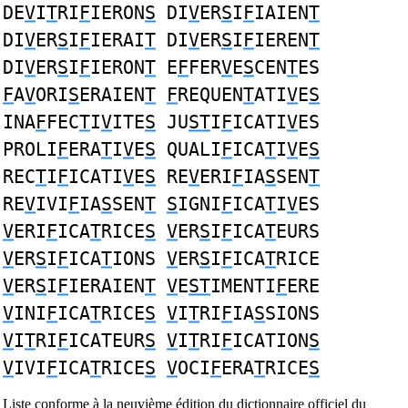
DE
V
I
T
RI
F
IERON
S
DI
V
ER
S
I
F
IAIEN
T
DI
V
ER
S
I
F
IERAI
T
DI
V
ER
S
I
F
IEREN
T
DI
V
ER
S
I
F
IERON
T
E
F
FER
V
E
S
CEN
T
ES
F
A
V
ORI
S
ERAIEN
T
F
REQUEN
T
ATI
V
E
S
INA
F
FEC
T
I
V
ITE
S
JU
ST
I
F
ICATI
V
ES
PROLI
F
ERA
T
I
V
E
S
QUALI
F
ICA
T
I
V
E
S
REC
T
I
F
ICATI
V
E
S
RE
V
ERI
F
IA
S
SEN
T
RE
V
IVI
F
IA
S
SEN
T
S
IGNI
F
ICA
T
I
V
ES
V
ERI
F
ICA
T
RICE
S
V
ER
S
I
F
ICA
T
EURS
V
ER
S
I
F
ICA
T
IONS
V
ER
S
I
F
ICA
T
RICE
V
ER
S
I
F
IERAIEN
T
V
E
ST
IMENTI
F
ERE
V
INI
F
ICA
T
RICE
S
V
I
T
RI
F
IA
S
SIONS
V
I
T
RI
F
ICATEUR
S
V
I
T
RI
F
ICATION
S
V
IVI
F
ICA
T
RICE
S
V
OCI
F
ERA
T
RICE
S
Liste conforme à la neuvième édition du dictionnaire officiel du