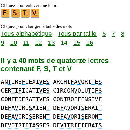
Cliquez pour enlever une lettre
Cliquez pour changer la taille des mots
Tous alphabétique
Tous par taille
6
7
8
9
10
11
12
13
14
15
16
Il y a 40 mots de quatorze lettres
contenant F, S, T et V
AN
T
IRE
F
LEXI
V
E
S
ARCHI
F
A
V
ORI
T
E
S
CER
T
I
F
ICATI
V
E
S
CIRCON
V
OLU
T
I
FS
CON
F
EDERA
T
I
V
E
S
CON
T
RO
F
FEN
S
I
V
E
DE
F
A
V
ORI
S
AIEN
T
DE
F
A
V
ORI
S
ERAI
T
DE
F
A
V
ORI
S
EREN
T
DE
F
A
V
ORI
S
ERON
T
DE
V
I
T
RI
F
IA
S
SES DE
V
I
T
RI
F
IERAI
S