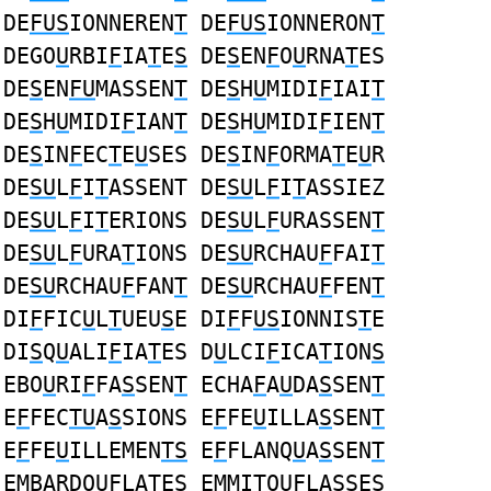
DE
FUS
IONNEREN
T
DE
FUS
IONNERON
T
DEGO
U
RBI
F
IA
T
E
S
DE
S
EN
F
O
U
RNA
T
ES
DE
S
EN
FU
MASSEN
T
DE
S
H
U
MIDI
F
IAI
T
DE
S
H
U
MIDI
F
IAN
T
DE
S
H
U
MIDI
F
IEN
T
DE
S
IN
F
EC
T
E
U
SES DE
S
IN
F
ORMA
T
E
U
R
DE
SU
L
F
I
T
ASSENT DE
SU
L
F
I
T
ASSIEZ
DE
SU
L
F
I
T
ERIONS DE
SU
L
F
URASSEN
T
DE
SU
L
F
URA
T
IONS DE
SU
RCHAU
F
FAI
T
DE
SU
RCHAU
F
FAN
T
DE
SU
RCHAU
F
FEN
T
DI
F
FIC
U
L
T
UEU
S
E DI
F
F
US
IONNIS
T
E
DI
S
Q
U
ALI
F
IA
T
ES D
U
LCI
F
ICA
T
ION
S
EBO
U
RI
F
FA
S
SEN
T
ECHA
F
A
U
DA
S
SEN
T
E
F
FEC
TU
A
S
SIONS E
F
FE
U
ILLA
S
SEN
T
E
F
FE
U
ILLEMEN
TS
E
F
FLANQ
U
A
S
SEN
T
EMBARDO
UF
LA
T
E
S
EMMI
T
O
UF
LA
S
SES