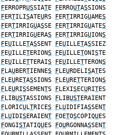
F
ERROPR
US
SIA
T
E
F
ERRO
UT
A
S
SIONS
F
ER
T
ILI
S
ATE
U
RS
F
ER
T
IRRIG
U
AME
S
F
ER
T
IRRIG
U
A
S
SE
F
ER
T
IRRIG
U
ATE
S
F
ER
T
IRRIG
U
ERA
S
F
ER
T
IRRIG
U
ION
S
F
E
U
ILLE
T
A
S
SENT
F
E
U
ILLE
T
A
S
SIEZ
F
E
U
ILLE
T
ERION
S
F
E
U
ILLE
T
ONI
S
TE
F
E
U
ILLE
T
TERAI
S
F
E
U
ILLE
T
TERON
S
F
LA
U
BER
T
IENNE
S
F
LE
U
RDELI
S
A
T
ES
F
LE
U
RE
T
A
S
SIONS
F
LE
U
RE
T
TERION
S
F
LE
U
RI
S
SEMEN
T
S
F
LEXI
S
EC
U
RI
T
ES
F
LIB
UST
ASSIONS
F
LIB
UST
ERAIENT
F
LORIC
U
L
T
RICE
S
F
L
U
IDIFIA
S
SEN
T
F
L
U
IDI
S
ERAIEN
T
F
OE
T
O
S
COPIQ
U
ES
F
ONGI
ST
ATIQ
U
ES
F
O
U
RGONNA
S
SEN
T
F
O
U
RMILLA
S
SEN
T
F
O
U
RMILLEMEN
TS