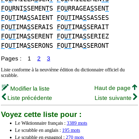
F
O
U
RNI
S
SEMEN
T
S
F
O
U
RRAGEA
S
SEN
T
F
O
UT
IMA
S
SAIENT
F
O
UT
IMA
S
SASSES
F
O
UT
IMA
S
SERAIS
F
O
UT
IMA
S
SERAIT
F
O
UT
IMA
S
SERENT
F
O
UT
IMA
S
SERIEZ
F
O
UT
IMA
S
SERONS
F
O
UT
IMA
S
SERONT
Pages :
1
2
3
Liste conforme à la neuvième édition du dictionnaire officiel du
scrabble.
Haut de page
Modifier la liste
Liste précédente
Liste suivante
Voyez cette liste pour :
Le Wiktionnaire français :
3389 mots
Le scrabble en anglais :
195 mots
Le scrabble en espagnol :
270 mots