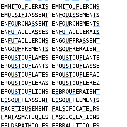
EMMI
T
O
UF
LERAI
S
EMMI
T
O
UF
LERON
S
EM
U
L
S
I
F
IASSEN
T
EN
F
O
U
I
S
SEMEN
T
S
EN
F
O
U
RCHA
S
SEN
T
EN
F
O
U
RCHEMEN
TS
EN
FUT
AILLA
S
SES EN
FUT
AILLERAI
S
EN
FUT
AILLERON
S
ENGO
UF
FRA
S
SEN
T
ENGO
UF
FREMEN
TS
EN
S
O
UF
RERAIEN
T
EPO
UST
OU
F
LAMES EPO
UST
OU
F
LANTE
EPO
UST
OU
F
LANTS EPO
UST
OU
F
LASSE
EPO
UST
OU
F
LATES EPO
UST
OU
F
LERAI
EPO
UST
OU
F
LERAS EPO
UST
OU
F
LEREZ
EPO
UST
OU
F
LIONS E
S
BRO
UF
ERAIEN
T
E
S
SO
UF
FLASSEN
T
E
S
SO
UF
FLEMEN
T
S
F
ACE
T
IE
US
EMENT
F
AL
S
IFICA
T
E
U
RS
F
AN
T
A
S
MATIQ
U
ES
F
A
S
CIC
U
LA
T
IONS
F
ELD
S
PA
T
HIQ
U
ES
F
ERRALLI
T
IQ
U
E
S