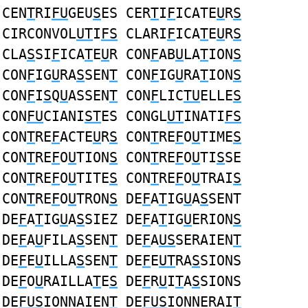
CEN
T
RI
FU
GEU
S
ES CER
T
I
F
ICATE
U
R
S
CIRCONVOL
UT
I
FS
CLARI
F
ICA
T
E
U
R
S
CLA
S
SI
F
ICA
T
E
U
R CON
F
AB
U
LA
T
ION
S
CON
F
IG
U
RA
S
SEN
T
CON
F
IG
U
RA
T
ION
S
CON
F
I
S
Q
U
ASSEN
T
CON
F
LIC
TU
ELLE
S
CON
FU
CIANI
ST
ES CONGL
UT
INATI
FS
CON
T
RE
F
ACTE
U
R
S
CON
T
RE
F
O
U
TIME
S
CON
T
RE
F
O
U
TION
S
CON
T
RE
F
O
U
TI
S
SE
CON
T
RE
F
O
U
TITE
S
CON
T
RE
F
O
U
TRAI
S
CON
T
RE
F
O
U
TRON
S
DE
F
A
T
IG
U
A
S
SENT
DE
F
A
T
IG
U
A
S
SIEZ DE
F
A
T
IG
U
ERION
S
DE
F
A
U
FILA
S
SEN
T
DE
F
A
US
SERAIEN
T
DE
F
E
U
ILLA
S
SEN
T
DE
F
E
UT
RA
S
SIONS
DE
F
O
U
RAILLA
T
E
S
DE
F
R
U
I
T
A
S
SIONS
DE
FUS
IONNAIEN
T
DE
FUS
IONNERAI
T