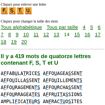
Cliquez pour enlever une lettre
Cliquez pour changer la taille des mots
Tous alphabétique
Tous par taille
4
5
6
7
8
9
10
11
12
13
14
15
16
17
18
19
20
Il y a 419 mots de quatorze lettres
contenant F, S, T et U
A
F
FAB
U
LA
T
RICE
S
A
F
FO
U
AGEA
S
SEN
T
A
F
FO
U
ILLA
S
SEN
T
A
F
FO
U
ILLEMEN
TS
A
F
FO
U
RAGEMEN
TS
A
F
FO
U
RCHA
S
SEN
T
A
F
FO
U
RRAGEA
T
E
S
A
F
FR
U
I
T
A
S
SIONS
AMPLI
F
ICA
T
E
U
R
S
AN
F
RAC
TU
O
S
ITES