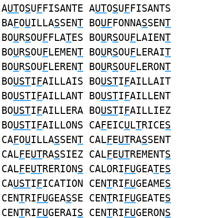
A
UT
O
S
U
F
FISANTE A
UT
O
S
U
F
FISANTS
BA
F
O
U
ILLA
S
SEN
T
BO
UF
FONNA
S
SEN
T
BO
U
R
S
OU
F
FLA
T
ES BO
U
R
S
OU
F
LAIEN
T
BO
U
R
S
OU
F
LEMEN
T
BO
U
R
S
OU
F
LERAI
T
BO
U
R
S
OU
F
LEREN
T
BO
U
R
S
OU
F
LERON
T
BO
UST
I
F
AILLAIS BO
UST
I
F
AILLAIT
BO
UST
I
F
AILLANT BO
UST
I
F
AILLENT
BO
UST
I
F
AILLERA BO
UST
I
F
AILLIEZ
BO
UST
I
F
AILLONS CA
F
EIC
U
L
T
RICE
S
CA
F
O
U
ILLA
S
SEN
T
CAL
F
E
UT
RA
S
SENT
CAL
F
E
UT
RA
S
SIEZ CAL
F
E
UT
REMENT
S
CAL
F
E
UT
RERION
S
CALORI
FU
GEA
T
E
S
CA
UST
I
F
ICATION CEN
T
RI
FU
GEAME
S
CEN
T
RI
FU
GEA
S
SE CEN
T
RI
FU
GEATE
S
CEN
T
RI
FU
GERAI
S
CEN
T
RI
FU
GERON
S