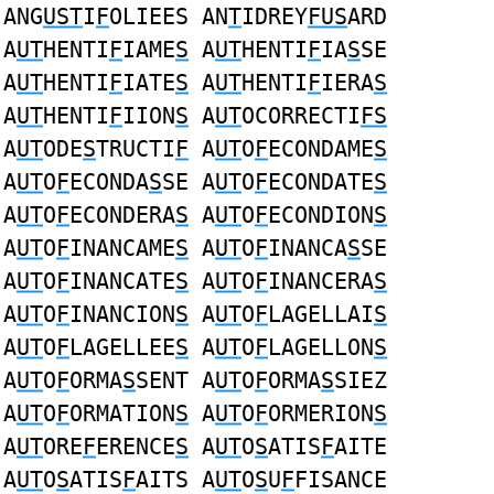
ANG
UST
I
F
OLIEES AN
T
IDREY
FUS
ARD
A
UT
HENTI
F
IAME
S
A
UT
HENTI
F
IA
S
SE
A
UT
HENTI
F
IATE
S
A
UT
HENTI
F
IERA
S
A
UT
HENTI
F
IION
S
A
UT
OCORRECTI
FS
A
UT
ODE
S
TRUCTI
F
A
UT
O
F
ECONDAME
S
A
UT
O
F
ECONDA
S
SE A
UT
O
F
ECONDATE
S
A
UT
O
F
ECONDERA
S
A
UT
O
F
ECONDION
S
A
UT
O
F
INANCAME
S
A
UT
O
F
INANCA
S
SE
A
UT
O
F
INANCATE
S
A
UT
O
F
INANCERA
S
A
UT
O
F
INANCION
S
A
UT
O
F
LAGELLAI
S
A
UT
O
F
LAGELLEE
S
A
UT
O
F
LAGELLON
S
A
UT
O
F
ORMA
S
SENT A
UT
O
F
ORMA
S
SIEZ
A
UT
O
F
ORMATION
S
A
UT
O
F
ORMERION
S
A
UT
ORE
F
ERENCE
S
A
UT
O
S
ATIS
F
AITE
A
UT
O
S
ATIS
F
AITS A
UT
O
S
U
F
FISANCE