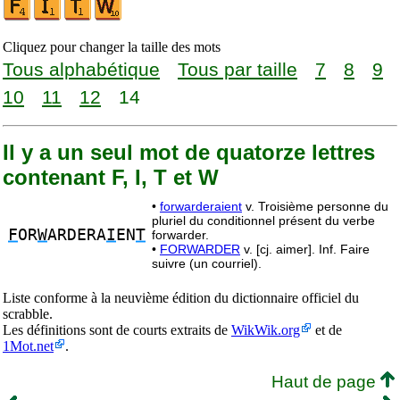
Cliquez pour changer la taille des mots
Tous alphabétique
Tous par taille
7
8
9
10
11
12
14
Il y a un seul mot de quatorze lettres
contenant F, I, T et W
•
forwarderaient
v. Troisième personne du
pluriel du conditionnel présent du verbe
F
OR
W
ARDERA
I
EN
T
forwarder.
•
FORWARDER
v. [cj. aimer]. Inf. Faire
suivre (un courriel).
Liste conforme à la neuvième édition du dictionnaire officiel du
scrabble.
Les définitions sont de courts extraits de
WikWik.org
et de
1Mot.net
.
Haut de page