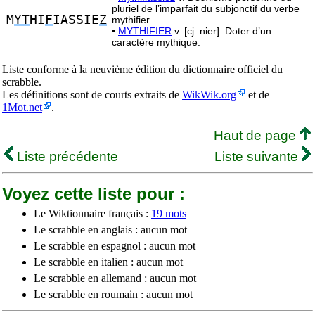
pluriel de l’imparfait du subjonctif du verbe
M
YT
HI
F
IASSIE
Z
mythifier.
•
MYTHIFIER
v. [cj. nier]. Doter d’un
caractère mythique.
Liste conforme à la neuvième édition du dictionnaire officiel du
scrabble.
Les définitions sont de courts extraits de
WikWik.org
et de
1Mot.net
.
Haut de page
Liste précédente
Liste suivante
Voyez cette liste pour :
Le Wiktionnaire français :
19 mots
Le scrabble en anglais : aucun mot
Le scrabble en espagnol : aucun mot
Le scrabble en italien : aucun mot
Le scrabble en allemand : aucun mot
Le scrabble en roumain : aucun mot