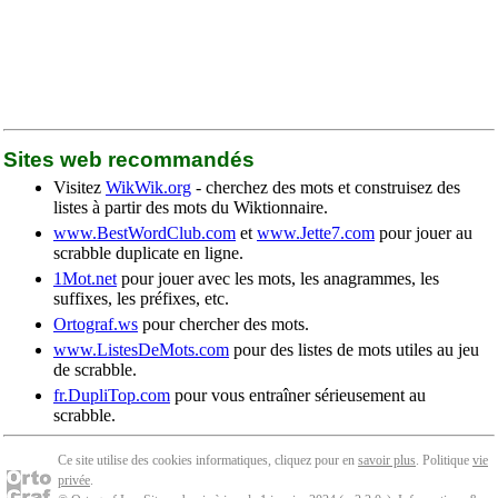
Sites web recommandés
Visitez
WikWik.org
- cherchez des mots et construisez des
listes à partir des mots du Wiktionnaire.
www.BestWordClub.com
et
www.Jette7.com
pour jouer au
scrabble duplicate en ligne.
1Mot.net
pour jouer avec les mots, les anagrammes, les
suffixes, les préfixes, etc.
Ortograf.ws
pour chercher des mots.
www.ListesDeMots.com
pour des listes de mots utiles au jeu
de scrabble.
fr.DupliTop.com
pour vous entraîner sérieusement au
scrabble.
Ce site utilise des cookies informatiques, cliquez pour en
savoir plus
. Politique
vie
privée
.