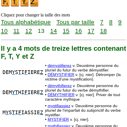
Cliquez pour changer la taille des mots
Tous alphabétique
Tous par taille
7
8
9
10
11
12
13
14
15
16
17
18
Il y a 4 mots de treize lettres contenant
F, T, Y et Z
•
démystifierez
v. Deuxième personne du
pluriel du futur du verbe démystifier.
DEM
Y
S
T
I
F
IERE
Z
•
DÉMYSTIFIER
v. [cj. nier]. Détromper (la
victime d’une mystification).
•
démythifierez
v. Deuxième personne du
pluriel du futur du verbe démythifier.
DEM
YT
HI
F
IERE
Z
•
DÉMYTHIFIER
v. [cj. nier]. Priver de tout
caractère mythique.
•
mystifiassiez
v. Deuxième personne du
pluriel de l’imparfait du subjonctif du verbe
M
Y
S
T
I
F
IASSIE
Z
mystifier.
•
MYSTIFIER
v. [cj. nier].
•
mythifiassiez
v. Deuxième personne du