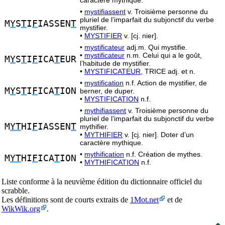
caractère mythique.
•
mystifiassent
v. Troisième personne du
pluriel de l’imparfait du subjonctif du verbe
M
Y
S
T
I
F
IASSEN
T
mystifier.
•
MYSTIFIER
v. [cj. nier].
•
mystificateur
adj.m. Qui mystifie.
•
mystificateur
n.m. Celui qui a le goût,
M
Y
S
T
I
F
ICA
T
EUR
l’habitude de mystifier.
•
MYSTIFICATEUR,
TRICE adj. et n.
•
mystification
n.f. Action de mystifier, de
M
Y
S
T
I
F
ICA
T
ION
berner, de duper.
•
MYSTIFICATION
n.f.
•
mythifiassent
v. Troisième personne du
pluriel de l’imparfait du subjonctif du verbe
M
YT
HI
F
IASSEN
T
mythifier.
•
MYTHIFIER
v. [cj. nier]. Doter d’un
caractère mythique.
•
mythification
n.f. Création de mythes.
M
YT
HI
F
ICA
T
ION
•
MYTHIFICATION
n.f.
Liste conforme à la neuvième édition du dictionnaire officiel du
scrabble.
Les définitions sont de courts extraits de
1Mot.net
et de
WikWik.org
.