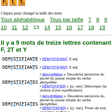
Cliquez pour changer la taille des mots
Tous alphabétique
Tous par taille
7
8
9
10
11
12
13
14
15
16
17
18
19
Il y a 9 mots de treize lettres contenant
F, 2T et Y
DEM
Y
S
T
I
F
IAN
T
E
•
DÉMYSTIFIANT,
E adj.
DEM
Y
S
T
I
F
IAN
T
S
•
DÉMYSTIFIANT,
E adj.
•
démystifiâtes
v. Deuxième personne du
pluriel du passé simple du verbe
DEM
Y
S
T
I
F
IA
T
ES
démystifier.
•
DÉMYSTIFIER
v. [cj. nier]. Détromper (la
victime d’une mystification).
•
démythifiâtes
v. Deuxième personne du
pluriel du passé simple du verbe
DEM
YT
HI
F
IA
T
ES
démythifier.
•
DÉMYTHIFIER
v. [cj. nier]. Priver de tout