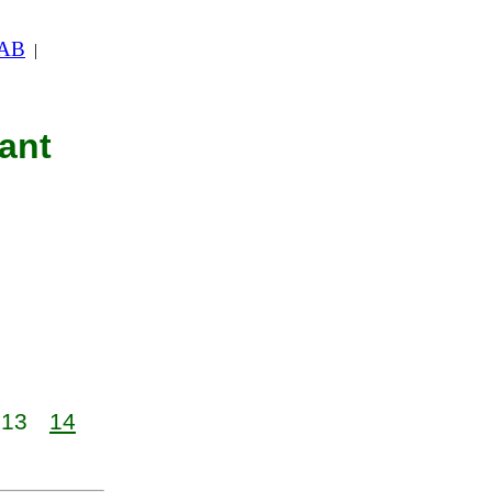
 AB
|
nant
13
14