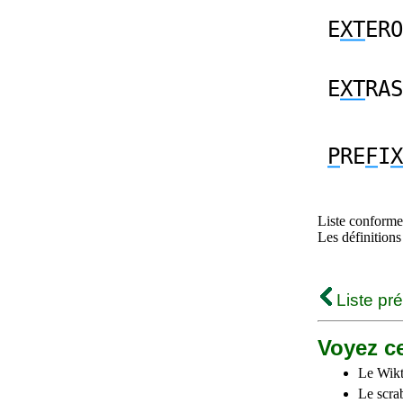
E
XT
ERO
E
XT
RAS
P
RE
F
I
X
Liste conforme 
Les définitions
Liste pr
Voyez ce
Le Wikt
Le scra