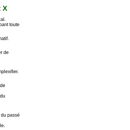
t X
al.
bant toute
atif.
er de
plexifier.
 de
 du
l du passé
le.