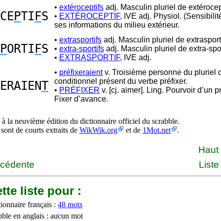
•
extéroceptifs
adj. Masculin pluriel de extérocept
CE
P
TI
F
S
•
EXTÉROCEPTIF,
IVE adj. Physiol. (Sensibilité
ses informations du milieu extérieur.
•
extrasportifs
adj. Masculin pluriel de extrasporti
P
ORTI
F
S
•
extra-sportifs
adj. Masculin pluriel de extra-spor
•
EXTRASPORTIF,
IVE adj.
•
préfixeraient
v. Troisième personne du pluriel 
conditionnel présent du verbe préfixer.
ERAIEN
T
•
PRÉFIXER
v. [cj. aimer]. Ling. Pourvoir d’un pr
Fixer d’avance.
à la neuvième édition du dictionnaire officiel du scrabble.
 sont de courts extraits de
WikWik.org
et de
1Mot.net
.
Haut
écédente
Liste
tte liste pour :
ionnaire français :
48 mots
bble en anglais : aucun mot