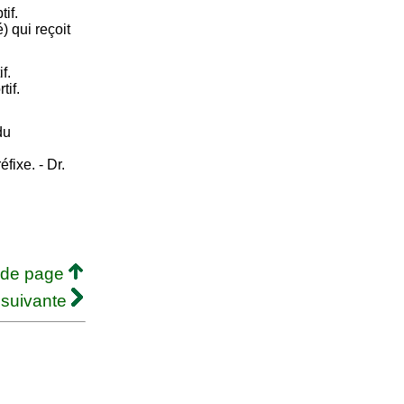
if.
) qui reçoit
f.
tif.
du
éfixe. - Dr.
 de page
 suivante