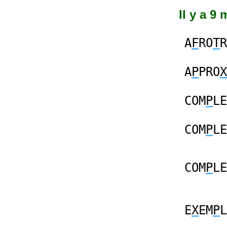
Il y a 9 
A
F
RO
T
R
A
P
PRO
X
COM
P
LE
COM
P
LE
COM
P
LE
E
X
EM
P
L