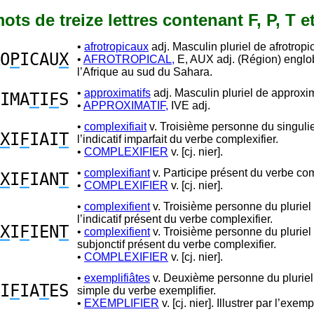
mots de treize lettres contenant F, P, T e
•
afrotropicaux
adj. Masculin pluriel de afrotropic
O
P
ICAU
X
•
AFROTROPICAL,
E, AUX adj. (Région) englo
l’Afrique au sud du Sahara.
•
approximatifs
adj. Masculin pluriel de approxim
IMA
T
I
F
S
•
APPROXIMATIF,
IVE adj.
•
complexifiait
v. Troisième personne du singuli
X
I
F
IAI
T
l’indicatif imparfait du verbe complexifier.
•
COMPLEXIFIER
v. [cj. nier].
•
complexifiant
v. Participe présent du verbe com
X
I
F
IAN
T
•
COMPLEXIFIER
v. [cj. nier].
•
complexifient
v. Troisième personne du pluriel
l’indicatif présent du verbe complexifier.
X
I
F
IEN
T
•
complexifient
v. Troisième personne du pluriel
subjonctif présent du verbe complexifier.
•
COMPLEXIFIER
v. [cj. nier].
•
exemplifiâtes
v. Deuxième personne du plurie
I
F
IA
T
ES
simple du verbe exemplifier.
•
EXEMPLIFIER
v. [cj. nier]. Illustrer par l’exemp