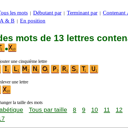
Tous les mots
Débutant par
Terminant par
Contenant
|
|
|
 A & B
En position
|
des mots de 13 lettres conte
•
jouter une cinquième lettre
lever une lettre
anger la taille des mots
abétique
Tous par taille
8
9
10
11
12
17