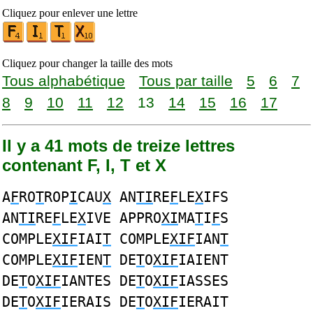
Cliquez pour enlever une lettre
Cliquez pour changer la taille des mots
Tous alphabétique
Tous par taille
5
6
7
8
9
10
11
12
13
14
15
16
17
Il y a 41 mots de treize lettres
contenant F, I, T et X
A
F
RO
T
ROP
I
CAU
X
AN
TI
RE
F
LE
X
IFS
AN
TI
RE
F
LE
X
IVE APPRO
XI
MA
T
I
F
S
COMPLE
XIF
IAI
T
COMPLE
XIF
IAN
T
COMPLE
XIF
IEN
T
DE
T
O
XIF
IAIENT
DE
T
O
XIF
IANTES DE
T
O
XIF
IASSES
DE
T
O
XIF
IERAIS DE
T
O
XIF
IERAIT