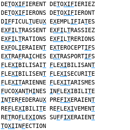
DE
T
O
XIF
IERENT DE
T
O
XIF
IERIEZ
DE
T
O
XIF
IERONS DE
T
O
XIF
IERONT
D
IF
FICUL
T
UEU
X
E
X
EMPL
IF
IA
T
ES
E
XFI
L
T
RASSENT E
XFI
L
T
RASSIEZ
E
XFI
L
T
RATIONS E
XFI
L
T
RERIONS
E
XF
OL
I
ERAIEN
T
E
XT
EROCEPT
IF
S
E
XT
RA
F
RA
I
CHES E
XT
RASPORT
IF
S
F
LE
XI
BILISAI
T
F
LE
XI
BILISAN
T
F
LE
XI
BILISEN
T
F
LE
XI
SECURI
T
E
F
LE
XIT
ARIENNE
F
LE
XIT
ARISMES
F
UCO
X
AN
T
H
I
NES
I
N
F
LE
X
IBILI
T
E
I
N
T
ER
F
EDERAU
X
PRE
FIX
ERAIEN
T
RE
F
LE
XI
BILI
T
E RE
F
LE
XI
VEMEN
T
RE
T
RO
F
LE
XI
ONS SU
F
F
IX
ERAIEN
T
T
O
XI
IN
F
ECTION