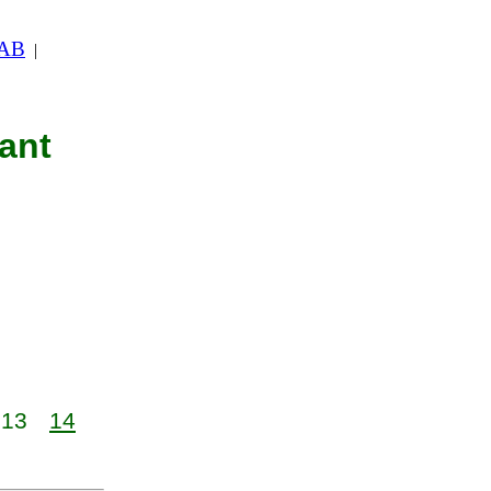
 AB
|
nant
13
14