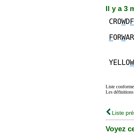
Il y a 3
CRO
W
D
F
F
OR
W
AR
YELLO
W
Liste conforme 
Les définitions
Liste pr
Voyez ce