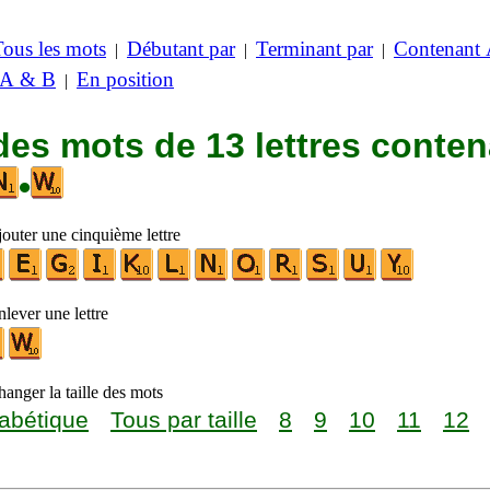
Tous les mots
Débutant par
Terminant par
Contenant
|
|
|
 A & B
En position
|
des mots de 13 lettres conte
•
jouter une cinquième lettre
lever une lettre
anger la taille des mots
abétique
Tous par taille
8
9
10
11
12