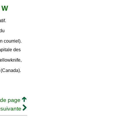
t W
if.
 du
un courriel).
apitale des
ellowknife,
 (Canada).
 de page
 suivante