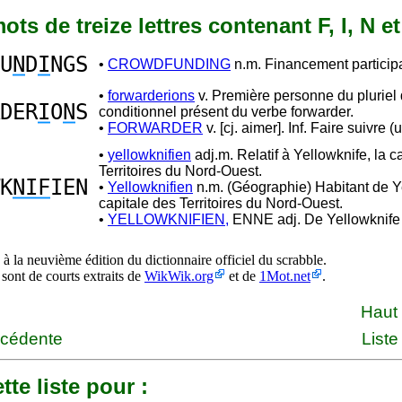
 mots de treize lettres contenant F, I, N e
U
N
D
I
NGS
•
CROWDFUNDING
n.m. Financement participat
•
forwarderions
v. Première personne du pluriel
DER
I
O
N
S
conditionnel présent du verbe forwarder.
•
FORWARDER
v. [cj. aimer]. Inf. Faire suivre (
•
yellowknifien
adj.m. Relatif à Yellowknife, la c
Territoires du Nord-Ouest.
K
NIF
IEN
•
Yellowknifien
n.m. (Géographie) Habitant de Y
capitale des Territoires du Nord-Ouest.
•
YELLOWKNIFIEN,
ENNE adj. De Yellowknife
à la neuvième édition du dictionnaire officiel du scrabble.
 sont de courts extraits de
WikWik.org
et de
1Mot.net
.
Haut
écédente
Liste
tte liste pour :