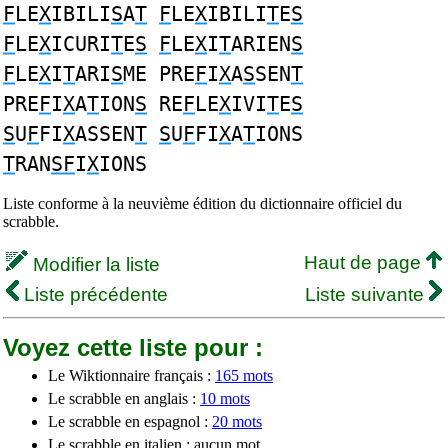
F
LE
X
IBILI
S
A
T
F
LE
X
IBILI
T
E
S
F
LE
X
ICURI
T
E
S
F
LE
X
I
T
ARIEN
S
F
LE
X
I
T
ARI
S
ME PRE
F
I
X
A
S
SEN
T
PRE
F
I
X
A
T
ION
S
RE
F
LE
X
IVI
T
E
S
S
U
F
FI
X
ASSEN
T
S
U
F
FI
X
A
T
IONS
T
RAN
SF
I
X
IONS
Liste conforme à la neuvième édition du dictionnaire officiel du
scrabble.
Haut de page
Modifier la liste
Liste précédente
Liste suivante
Voyez cette liste pour :
Le Wiktionnaire français :
165 mots
Le scrabble en anglais :
10 mots
Le scrabble en espagnol :
20 mots
Le scrabble en italien : aucun mot