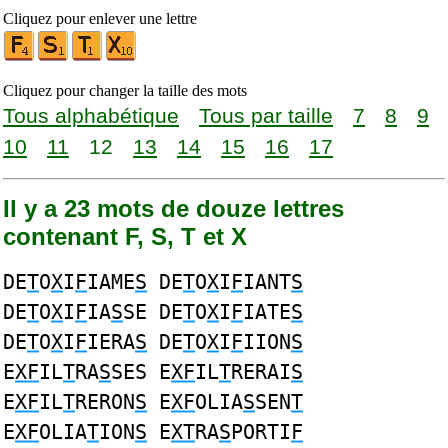
Cliquez pour enlever une lettre
Cliquez pour changer la taille des mots
Tous alphabétique
Tous par taille
7
8
9
10
11
12
13
14
15
16
17
Il y a 23 mots de douze lettres
contenant F, S, T et X
DE
T
O
X
I
F
IAME
S
DE
T
O
X
I
F
IANT
S
DE
T
O
X
I
F
IA
S
SE DE
T
O
X
I
F
IATE
S
DE
T
O
X
I
F
IERA
S
DE
T
O
X
I
F
IION
S
E
XF
IL
T
RA
S
SES E
XF
IL
T
RERAI
S
E
XF
IL
T
RERON
S
E
XF
OLIA
S
SEN
T
E
XF
OLIA
T
ION
S
E
XT
RA
S
PORTI
F